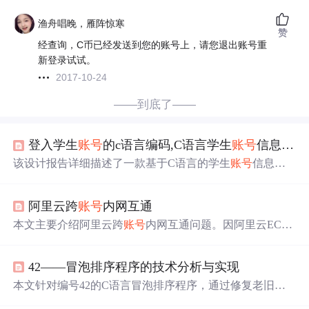
渔舟唱晚，雁阵惊寒
赞
经查询，C币已经发送到您的账号上，请您退出账号重
新登录试试。
2017-10-24
——到底了——
登入学生
账号
的c语言编码,C语言学生
账号
信息管理系统.pdf
该设计报告详细描述了一款基于C语言的学生
账号
信息管
理系统的实现，包括安全登录验证、数据文件读取、
账号
信息的查找、修改、添加、删除、清空、保存和浏览等功
阿里云跨
账号
内网互通
能。系统还具备数据加密和解密机制，确保数据安全。各
组员分工明确，共同完成了这个项目。
本文主要介绍阿里云跨
账号
内网互通问题。因阿里云ECS
实例为专有网络，实现多
账号
机器内网互通较难。官网部
分解决办法过时，最终找到通过云企业网实现的方案，涵
42——冒泡排序程序的技术分析与实现
盖四种情况，作者针对跨
账号
同地域需求进行操作，并给
出图文步骤解释。
本文针对编号42的C语言冒泡排序程序，通过修复老旧语
法错误，使其适配现代编译器，并深入解析算法逻辑。利