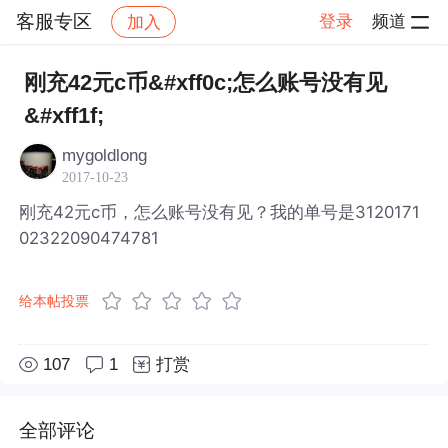
客服专区
登录
频道
加入
帖子详情
社区
客服专区
刚充42元c币&#xff0c;怎么账号没有见
&#xff1f;
mygoldlong
2017-10-23
刚充42元c币，怎么账号没有见？我的单号是3120171
02322090474781
给本帖投票
107
1
打赏
全部评论