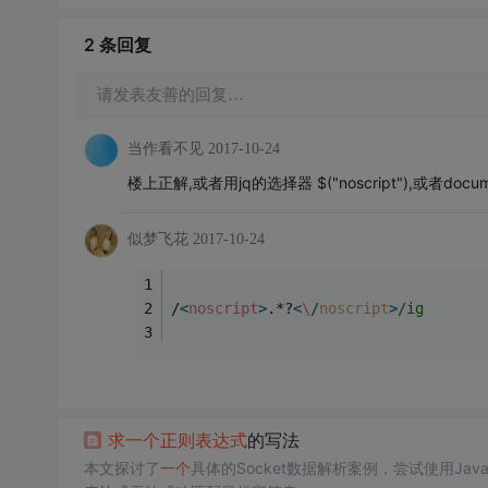
2 条
回复
请发表友善的回复…
当作看不见
2017-10-24
楼上正解,或者用jq的选择器 $("noscript"),或者documen
似梦飞花
2017-10-24
/
<
noscript
>
.*?
<
\
/
noscript
>
/ig
求
一个
正则表达式
的写法
本文探讨了
一个
具体的Socket数据解析案例，尝试使用Jav