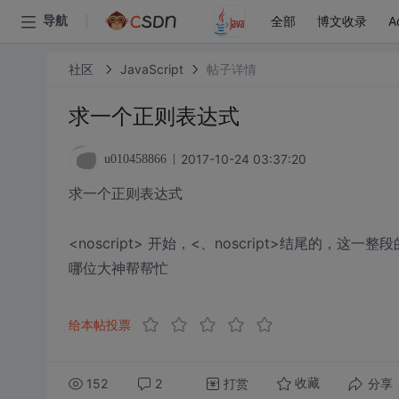
全部
博文收录
A
导航
社区
JavaScript
帖子详情
求一个正则表达式
2017-10-24 03:37:20
u010458866
求一个正则表达式
<noscript> 开始，<、noscript>结尾的，这一
哪位大神帮帮忙
给本帖投票
152
2
打赏
分享
收藏