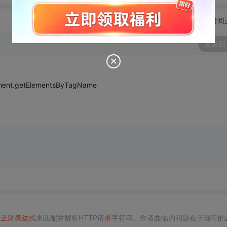
切换为时间
发表回
t.getElementsByTagName
a
正则表达式
来匹配并解析HTTP请
求
字符串。作者面临的问题在于现有的