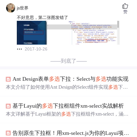
js世界
赞
不好意思，第二张图发错了
2017-10-26
——到底了——
Ant Design表单
多选
下拉：Select与
多选
功能实现
本文介绍了如何使用Ant Design的Select组件实现
多选
下拉
功能，涵盖基础用法、限制最大选择数量、自定义标签显
示及带
搜索
功能的
多选
配置。还提供了完整示例代码和常
基于Layui的
多选
下拉框组件xm-select实战解析
见问题解决方案，帮助开发者快速掌握
多选
功能的应用。
本文详解基于Layui框架的
多选
下拉框组件xm-select，涵盖
其核心功能、与Layui的集成方式、配置项解析、智能
搜索
实现、分页加载优化及多级联动选择等内容。通过实际代
告别原生下拉框！用xm-select.js为你的Layui项目打造一个
码示例和配置说明，帮助开发者掌握如何高效使用该组件