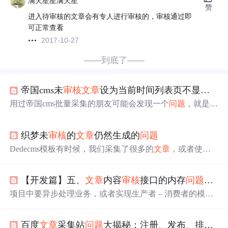
满天星星满天星
赞
进入待审核的文章会有专人进行审核的，审核通过即
可正常查看
2017-10-27
——到底了——
帝国cms未
审核
文章
设为当前时间列表页不显示
问
用过帝国cms批量采集的朋友可能会发现一个
问题
，就是采
集过来或者提交(未
审核
)
文章
通常设置未
审核
状态，当你
审核
的时候设为当前时间，这时列表页不会显示这篇
文章
织梦未
审核
的
文章
仍然生成的
问题
的信息比如，你提交(未
审核
)
文章
时间是2020年5月9号，
而2020年5月10号你发表一篇
文章
后，重新编辑提交5月9号
Dedecms模板有时候，我们采集了很多的
文章
，或者使用
的
文章
，编辑好以后，把时间设为当前时间，勾选
审核
发
的别人的源码，系统中已经带了很多
文章
数据。全部发布
布
文章
，这时你会发现列表页并不会调用这篇
文章
覃师宁
出去这个是不可取的，比较好的办法是把这些文档数据设
博客遇到这个
问题
查看了帝国...
【开发篇】五、
文章
内容
审核
接口的内存
问题
优化
置为未
审核
，然后自己手工伪原创处理之后再
审核
发布。
网上比较常见的办法是使用SQL语句设置，具体的SQL语
项目中要异步处理业务，或者实现生产者 – 消费者的模
句如下： ...
型，如果在Java代码中实现，那生产消费的速度、网络、
远程调用的响应时间等影响，很有可能导致这些中间数据
百度
文章
采集站
问题
大揭秘：注册、发布、排名、
挤压，保存它们的同时占用了大量JVM堆内存，导致OO