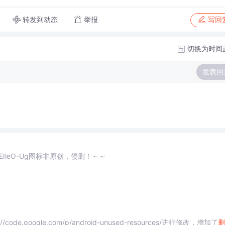
转发到动态
举报
写回
切换为时间
发表回
f-hKMREIleO-Ug图标非原创，侵删！～～
.google.com/p/android-unused-resources/进行修改，增加了
删