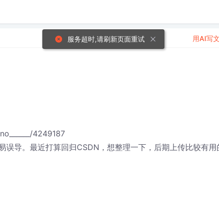
用AI写
服务超时,请刷新页面重试
no______/4249187
易误导。最近打算回归CSDN，想整理一下，后期上传比较有用