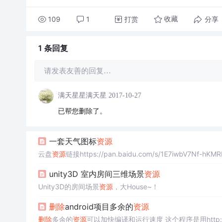
109
1
打赏
分享
收藏
1 条
回复
请发表友善的回复…
满天星星满天星
2017-10-27
已帮您删除了。
一套天气图标
资源
云盘
资源
链接https://pan.baidu.com/s/1E7iwbV7N
unity3D 室内房间三维场景
资源
Unity3D的房间场景
资源
，大House~！
删除
android项目多余的
资源
删除
多余的
资源
可以加快编译和运行速度 这个程序是用http://code