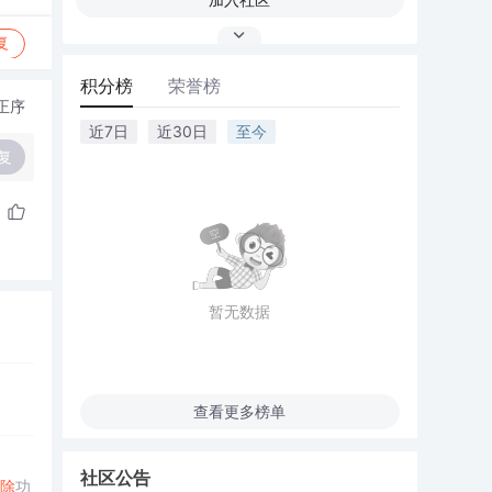
复
积分榜
荣誉榜
正序
近7日
近30日
至今
复
暂无数据
查看更多榜单
社区公告
除
功