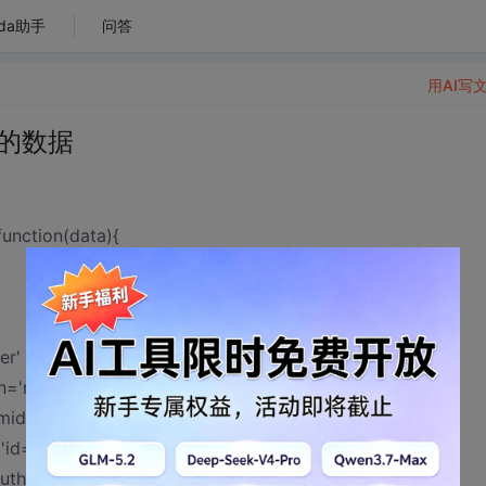
da助手
问答
用AI写
来的数据
:function(data){
er' valign='middle' >"+data.datas[j].id+"</td>"
ign='middle' >"+data.datas[j].name+"</td>"
'middle' >"+data.datas[j].remark+"</td>"
 'id="+data.datas[j].id+"' target='mainFrame'
'addAuth'>给予权限</a></td>"