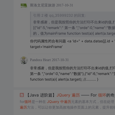
斯洛文尼亚旅游
2017-10-31
引用 2 楼 qq_35999232 的回复:
非常感谢，但是我按照你的方法打印不出来id的值,打印的id为
[{"id":5,"remark":" 第一条 ","orde":0,"name":"数据"},{"id":6,"re
你代码属性闭合有问题 <a 'id=" + data.datas[j].id + "' tar
target='mainFrame'
Pandora Heart
2017-10-31
非常感谢，但是我按照你的方法打印不出来id的值,打印的id为空，
第一条 ","orde":0,"name":"数据"},{"id":6,"re
function test(a){ alert(a.target); //.......... }
【Java 进阶篇】
JQuery
遍历
—— For
循环
的奇
for
循环
是一种在
JQuery
中
遍历
元素的基本方式，但在处
遍历
方法，可以让你更加高效地操作页面上的元素，提升前
是简单的for
循环
还是强大的each()方法，都是你工具箱
中
的