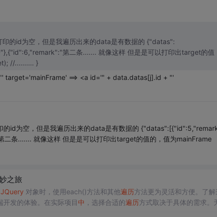
空，但是我遍历出来的data是有数据的 {"datas":
mark":"第二条....... 就像这样 但是是可以打印出target的值
的，值为mainFrame function test(a){ alert(a.target); //.......... }
get='mainFrame' ==> <a id='" + data.datas[j].id + "'
但是我遍历出来的data是有数据的 {"datas":[{"id":5,"remark"
mark":"第二条....... 就像这样 但是是可以打印出target的值的，值为mainFrame
妙之旅
理
JQuery
对象时，使用each()方法和其他
遍历
方法更为灵活和方便。了解
端开发的体验。在实际项目
中
，选择合适的
遍历
方式取决于具体的需求。
有用工具。希望通过本文的介绍，你对
JQuery
遍历
有了更加深入的理解