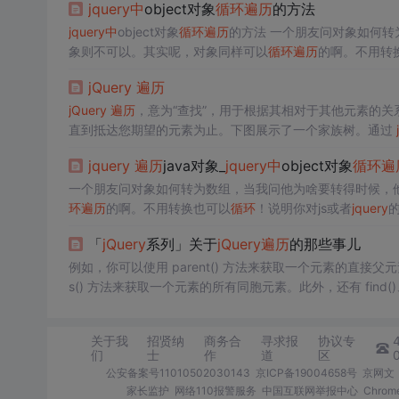
jquery
中
object对象
循环
遍历
的方法
够更加灵活地运用它们。在前端的征途上，愿你的
遍历
之旅
jquery
中
object对象
循环
遍历
的方法 一个朋友问对象
象则不可以。其实呢，对象同样可以
循环
遍历
的啊。不用转
jQuery
遍历
jQuery
遍历
，意为“查找”，用于根据其相对于其他元素的关系
直到抵达您期望的元素为止。下图展示了一个家族树。通过
（祖先），向下移动（子孙），水平移动（同胞）。这种移动被
jquery
遍历
java对象_
jquery
中
object对象
循环
遍
一个朋友问对象如何转为数组，当我问他为啥要转得时候，他
环
遍历
的啊。不用转换也可以
循环
！说明你对js或者
jquery
ta={张三：69，李四：72，王五：90，二麻子：88，前端博客：
「
jQuery
系列」关于
jQuery
遍历
的那些事儿
例如，你可以使用 parent() 方法来获取一个元素的直接父元素，
s() 方法来获取一个元素的所有同胞元素。此外，还有 find()、
旨在帮助你更方便地
遍历
和操作 DOM。在
jQuery
中
，
遍历
选取
”HTML 元素的过程。
关于我
招贤纳
商务合
寻求报
协议专
们
士
作
道
区
公安备案号11010502030143
京ICP备19004658号
京网文〔
家长监护
网络110报警服务
中国互联网举报中心
Chro