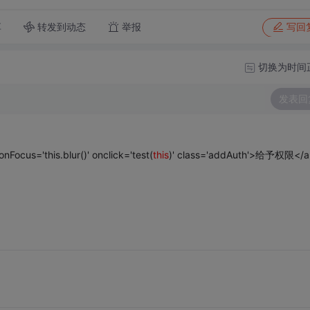
转发到动态
举报
享
写回
切换为时间
发表回
onFocus='this.blur()' onclick='test(
this
)' class='addAuth'>给予权限</a