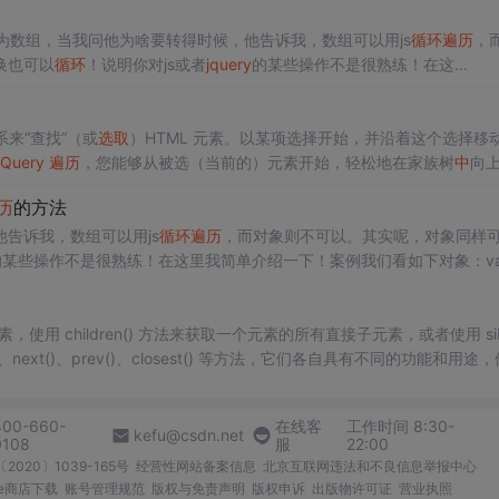
充满奇妙和愉悦。加油吧，少年！作者信息。
如何转为数组，当我问他为啥要转得时候，他告诉我，数组可以用js
循环
遍历
，
换也可以
循环
！说明你对js或者
jquery
的某些操作不是很熟练！在这...
来“查找”（或
选取
）HTML 元素。以某项选择开始，并沿着这个选择移
jQuery
遍历
，您能够从被选（当前的）元素开始，轻松地在家族树
中
向
称为对 DOM 进行
遍历
。
历
的方法
告诉我，数组可以用js
循环
遍历
，而对象则不可以。其实呢，对象同样
的某些操作不是很熟练！在这里我简单介绍一下！案例我们看如下对象：var
100，haorooms : 98,王大壮：99}假如上面是后台返回的一...
使用 children() 方法来获取一个元素的所有直接子元素，或者使用 sibl
next()、prev()、closest() 等方法，它们各自具有不同的功能和用途
（Traversal）是一个核心概念，它指的是根据元素之间的某种关系来“查找
400-660-
在线客
工作时间 8:30-
kefu@csdn.net
0108
服
22:00
2020〕1039-165号
经营性网站备案信息
北京互联网违法和不良信息举报中心
me商店下载
账号管理规范
版权与免责声明
版权申诉
出版物许可证
营业执照