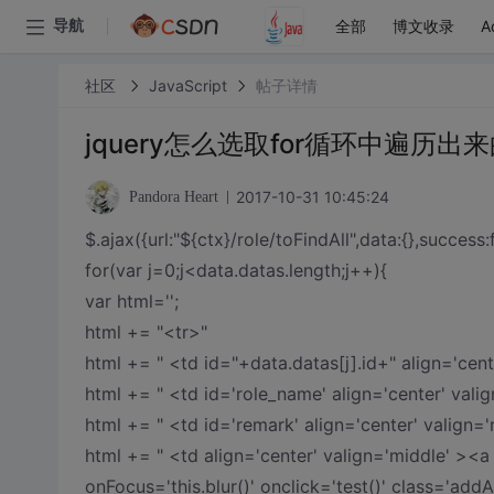
全部
博文收录
A
导航
社区
JavaScript
帖子详情
jquery怎么选取for循环中遍历出
2017-10-31 10:45:24
Pandora Heart
$.ajax({url:"${ctx}/role/toFindAll",data:{},success
for(var j=0;j<data.datas.length;j++){
var html='';
html += "<tr>"
html += " <td id="+data.datas[j].id+" align='cent
html += " <td id='role_name' align='center' val
html += " <td id='remark' align='center' valign=
html += " <td align='center' valign='middle' ><a
onFocus='this.blur()' onclick='test()' class=