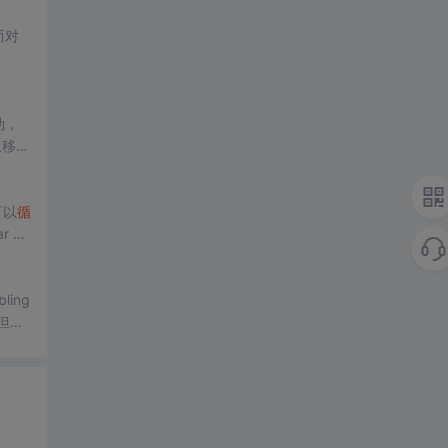
而对
动，
上移动
可以
循
 da
ing
，但都
”或“