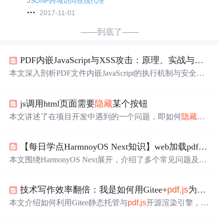
JSONP跨域访问在线代理
2017-11-01
——到底了——
PDF内嵌JavaScript与XSS攻击：原理、实战与防御
本文深入剖析PDF文件内嵌JavaScript的执行机制与安全沙
箱边界，详细阐述如何通过文档级动作、注释链接等方式
注入恶意脚本，并利用app.launchURL等API突破沙箱限
js调用html页面需要
隐藏
某个按钮
制，在浏览器上下文中触发XSS。内容涵盖恶意PDF构
造、载荷设计（如Cookie窃取）、跨阅读器差异化利用
本文讲述了在项目开发中遇到的一个问题，即如何
隐藏
特
（Adobe/Foxit），以及终端防护、网关过滤和用户意识等
定的按钮元素。作者提供了通过JavaScript动态
隐藏
按钮以
多层防御策略。
及确保代码在DOM加载后执行的解决方案，还提到了Ang
【每日学点HarmnoyOS Next知识】web加载pdf、Toggle禁用、Grid多次渲染问题、Web判断是否存在
ularJS和CSS可能的影响因素。,
本文围绕HarmonyOS Next展开，介绍了多个常见问题及解
决办法。包括Web组件加载本地pdf文件后
隐藏
操作按钮栏
的方法，Toggle特定场景下的禁用设置，Grid多次渲染固定
技术写作效率翻倍：我是如何用Gitee+
pdf.js
为技术博客嵌入可交互的PDF文档的
布局的实现，Web判断元素是否存在
Title
的方式，以及ListI
tem侧滑栏主动关闭的方法。
本文介绍如何利用Gitee静态托管与
pdf.js
开源渲染引擎，在
技术博客中零成本嵌入可交互PDF文档。方案支持文本选