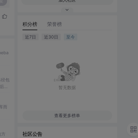
复
积分榜
荣誉榜
近7日
近30日
至今
eba
路径包
然后在
暂无数据
库而
查看更多榜单
社区公告
的方