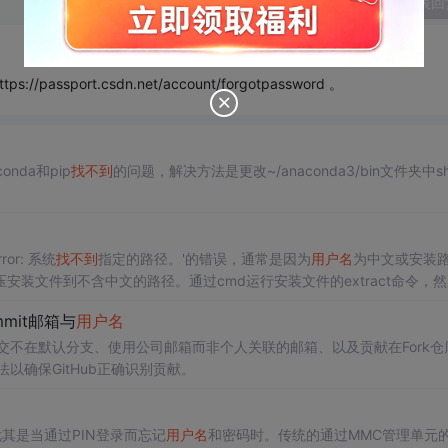
发表回
port.csdn.net/account/forgotpassword 。
onda和pip
找
不到
的问题，解决方法是更改~/anaconda3/bin文件夹中sh
rror: 系统
找
不到
指定的路径。'的错误，通常是因为
用户名
为中文或安装
安装文件到不含中文的路径。通过cmd运行安装文件的extract命令，
mmit邮箱与
用户名
交不在默认分支、使用公司邮箱而非个人关联的邮箱、以及贡献在Fork仓
以确保GitHub正确识别贡献。
其是当通过PIN登录而忘记
用户名
和密码时。传统的通过MMC管理单元