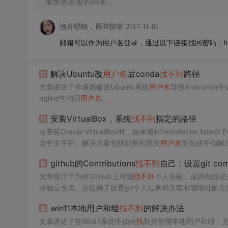
请发表友善的回复…
渔舟唱晚，雁阵惊寒
2017-11-02
邮箱可以作为用户名登录，通过以下链接找回密码：https://pass
解决Ubuntu改
用户名
后conda
找
不到
路径
文章讲述了作者因修改Ubuntu系统
用户名
导致Anaconda中c
ngline中的旧
用户名
。,
安装VirtualBox，系统
找
不到
指定的路径
在安装Oracle VirtualBox时，如果遇到'Installation failed! E
含中文字符。解决方案包括切换到英文
用户名
安装或手动解压
Temp文件夹中
找
到并运行相应的msi文件进行安装。
github的Contributions
找
不到
自己：设置git co
文章探讨了为何GitHub上可能
找
不到
个人贡献，原因包括提
非独立仓库。还提供了设置git个人信息和关联邮箱地址的方法
win11本地用户和组
找
不到
的解决办法
文章讲述了在Win11系统中如何
找
到并管理本地用户和组，尤