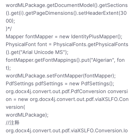
wordMLPackage.getDocumentModel().getSections
().get(i).getPageDimensions().setHeaderExtent(30
00);
}*/
Mapper fontMapper = new IdentityPlusMapper();
PhysicalFont font = PhysicalFonts.getPhysicalFonts
().get("Arial Unicode MS");
fontMapper.getFontMappings().put("Algerian", fon
t);
wordMLPackage.setFontMapper(fontMapper);
PdfSettings pdfSettings = new PdfSettings();
org.docx4j.convert.out.pdf.PdfConversion conversi
on = new org.docx4j.convert.out.pdf.viaXSLFO.Con
version(
wordMLPackage);
//注释
org.docx4j.convert.out.pdf.viaXSLFO.Conversion.lo