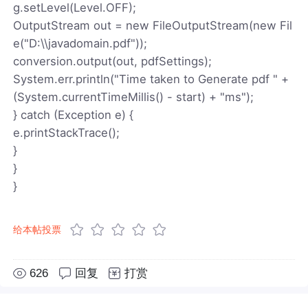
g.setLevel(Level.OFF);
OutputStream out = new FileOutputStream(new Fil
e("D:\\javadomain.pdf"));
conversion.output(out, pdfSettings);
System.err.println("Time taken to Generate pdf " +
(System.currentTimeMillis() - start) + "ms");
} catch (Exception e) {
e.printStackTrace();
}
}
}
给本帖投票
626
回复
打赏