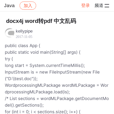
Java
登录
频道
加入
帖子详情
社区
Java
docx4j word转pdf 中文乱码
kellypipe
2017-11-05
public class App {
public static void main(String[] args) {
try {
long start = System.currentTimeMillis();
InputStream is = new FileInputStream(new File
("D:\\test.doc"));
WordprocessingMLPackage wordMLPackage = Wor
dprocessingMLPackage.load(is);
/* List sections = wordMLPackage.getDocumentMo
del().getSections();
for (int i = 0; i < sections.size(); i++) {