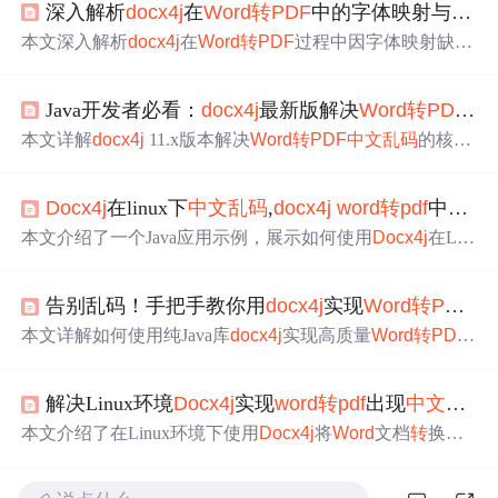
深入解析
docx4j
在
Word
转
PDF
中的字体映射与
中文
本文深入解析
docx4j
在
Word
转
PDF
过程中因字体映射缺失
导致的
中文乱码
问题，重点介绍IdentityPlusMapper的工作
机制——通过身份匹配与备用映射双阶段策略实现精准字
Java开发者必看：
docx4j
最新版解决
Word
转
PDF
中
体绑定；提供覆盖Windows/Linux的中文字体映射清单及Ph
ysicalFonts.put()兜底方案；详解Spring Boot环境下健壮Servi
本文详解
docx4j
11.x版本解决
Word
转
PDF
中文乱码
的核心
ce集成、资源安全释放与异常处理；强调CVE-2020-11988
机制，涵盖字体映射原理、安全Maven依赖配置（含CVE
漏洞规避的Maven依赖管控，并给出Linux字体部署、日志
防护）、健壮
转
换服务编码实践，以及Linux/Docker环境字
驱动排障及字体子集化等高阶优化策略。
Docx4j
在linux下
中文乱码
,
docx4j
word
转
pdf
中文出现乱码,贵阳Java培训
体部署、PostScript名验证、资源清理与性能调优等关键技
术点，面向Java企业级文档处理场景。
本文介绍了一个Java应用示例，展示如何使用
Docx4j
在Lin
ux环境中处理
Word
文档（.docx）并避免
中文乱码
问题。通
过设置字体映射和加载Arial Unicode MS字体，成功
转
换
W
告别乱码！手把手教你用
docx4j
实现
Word
转
PDF
（
ord
为
PDF
，同时解决了
转
换过程中的
中文乱码
。代码中包
含了关键步骤，如字体配置和
转
换设置，以及性能统计。
本文详解如何使用纯Java库
docx4j
实现高质量
Word
转
PDF
教程最后鼓励读者关注更多相关教程。
，重点解决Linux环境下中文字体缺失导致的乱码问题。涵
盖环境配置、核心
转
换代码、字体映射机制、系统级字体
解决Linux环境
Docx4j
实现
word
转
pdf
出现
中文乱码
(
安装、多级 fallback 映射策略、性能优化及Spring Boot集成
等关键技术点，适用于企业级合同、报表等中文文档自动
本文介绍了在Linux环境下使用
Docx4j
将
Word
文档
转
换为
P
化生成场景。
DF
时，因缺少中文字体导致中文显示为###的问题。通过
引入自定义字体文件并配置到项目中，在无系统级字体安