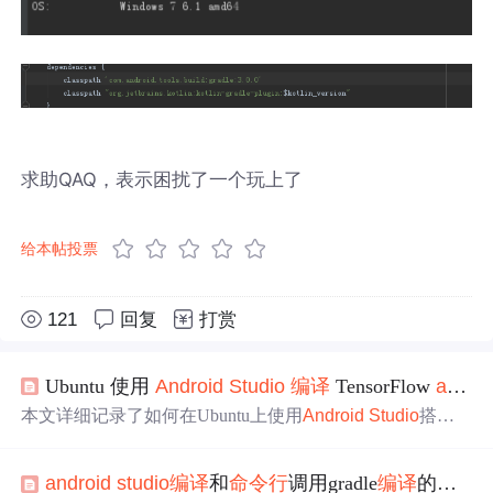
求助QAQ，表示困扰了一个玩上了
给本帖投票
121
回复
打赏
Ubuntu 使用
Android
Studio
编译
TensorFlow
android
本文详细记录了如何在Ubuntu上使用
Android
Studio
搭建
环境并
编译
TensorFlow的
Android
demo，包括安装
Android
Studio
、修改配置文件、添加项目到AS以及解决
编译
运行
android
studio
编译
和
命令行
调用gradle
编译
的区别
过程中的
问题
，适合无
Android
开发经验的开发者参考。