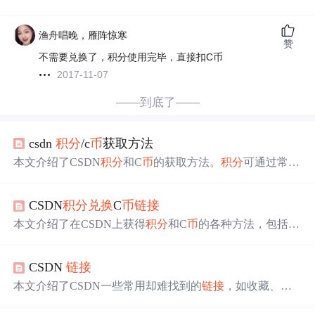
渔舟唱晚，雁阵惊寒
赞
不需要兑换了，积分使用完毕，直接扣C币
2017-11-07
——到底了——
csdn
积分
/c
币
获取方法
本文介绍了CSDN
积分
和C
币
的获取方法。
积分
可通过常规
回复、奖励方案、网友捐赠、为社区做贡献、参加活动等
途径获得。C
币
是CSDN推出的虚拟货
币
，可用于购买商
CSDN
积分
兑换
C
币
链接
品、资源和课程等。获取赠送C
币
的途径有撰写博文、回
答问题和发布技术话题等。
本文介绍了在CSDN上获得
积分
和C
币
的各种方法，包括绑
定手机、完成任务、充值
兑换
、上传资源等，并提供了相
应的
链接
供用户操作。
CSDN
链接
本文介绍了CSDN一些常用却难找到的
链接
，如收藏、文
章管理等。还阐述了CSDN
积分
、C
币
相关内容，包括博客