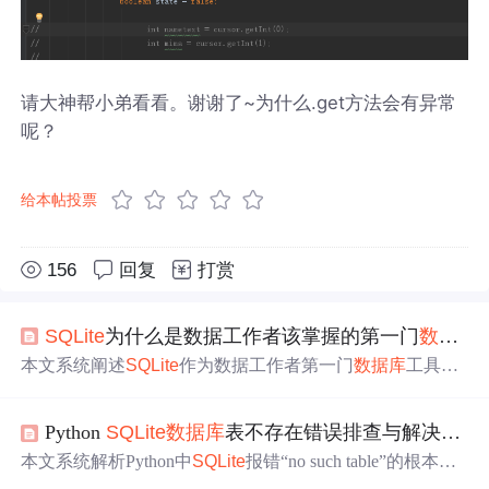
请大神帮小弟看看。谢谢了~为什么.get方法会有异常
呢？
给本帖投票
156
回复
打赏
SQLite
为什么是数据工作者该掌握的第一门
数据库
本文系统阐述
SQLite
作为数据工作者第一门
数据库
工具的
核心优势：无服务器架构、单文件存储与动态类型设计，
显著降低学习与部署门槛。涵盖从零配置安装、CSV导入
Python
SQLite
数据库
表不存在错误排查与解决方案
与手动建表、数据导
出
更新、真实Twitter关系图谱构建，
到Python/R集成及
SQLite
→PostgreSQL迁移路径。强调其
本文系统解析Python中
SQLite
报错“no such table”的根本原
在单用户分析、嵌入式场景和CI/CD测试中的不可替代
因，包括
数据库
文件未初始化、连接路径错误、表名大小