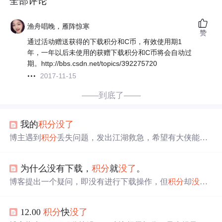
全部评论
渔舟唱晚，雁阵惊寒
赞
通过活动赠送获得的下载积分和C币，有效使用期1
年，一年以后未使用的获赠下载积分和C币将会自动过
期。http://bbs.csdn.net/topics/392275720
2017-11-15
——到底了——
我的
积分
没了
博主遇到
积分
丢失问题，发出江湖救急，希望有大侠能帮
忙解决
积分
没了
的困扰。
为什么没有下载，
积分
就
没了
。
博客提出一个疑问，即没有进行下载操作，但
积分
却
没了
。反映了
积分
扣除与实际操作不符的情况。
12.00
积分
快
没了