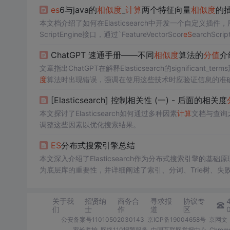
es
6与java的
相似度
_
计算
两个特征向量
相似度
的插
本文档介绍了如何在Elasticsearch中开发一个自定义插
ScriptEngine接口，通过`FeatureVectorScor
eS
earchScri
了如何部署和测试这个插件。
ChatGPT 速通手册——不同
相似度
算法的
分值
介
文章指出ChatGPT在解释Elasticsearch的significant_ter
度
算法时出现错误，强调在使用这些技术时应验证信息的准
[Elasticsearch] 控制相关性 (一) - 后面的相关度
本文探讨了Elasticsearch如何通过多种因素
计算
文档与查询
调整这些因素以优化搜索结果。
ES
分布式搜索引擎总结
本文深入介绍了Elasticsearch作为分布式搜索引擎的
为底层库的重要性，并详细阐述了索引、分词、Trie树、失败指针等概
master节点的角色。在数据优化方面，提到了内存缓存
部署情况和分页性能优化的解决方案。
关于我
招贤纳
商务合
寻求报
协议专
们
士
作
道
区
公安备案号11010502030143
京ICP备19004658号
京网文〔
家长监护
网络110报警服务
中国互联网举报中心
Chro