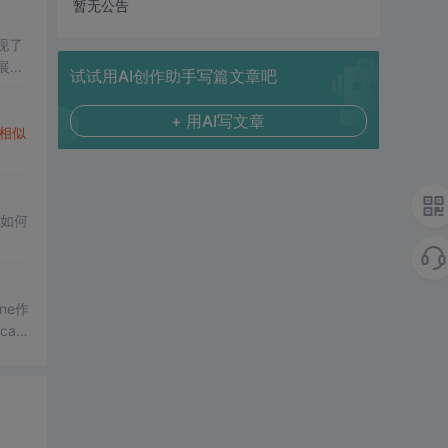
暂无公告
现了
展示
试试用AI创作助手写篇文章吧
+ 用AI写文章
相似
如何
ne作
ca、
集群