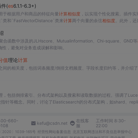
件(
es
6.1.1-6.3+)
件，用于根据用户和商品的特征向量
计算
相似度
，以实现个性化搜索。插件实
pt`类和`FastVectorDistance`类来
计算
两个向量的余弦
相似度
。此外，还
绍
ms聚合函数中涉及的JLHscore、Mutualinformation、Chi-square、GND等
确性，避免对业务造成误解和影响。
分值
理论
计算
之间的相关度，包括词条频度/倒排文档频度、字段长度归约等，并介绍了
基础原理，包括倒排索引、分布式架构以及搜索和读取数据的过程。强调了Luce
念。同时，讨论了Elasticsearch的分布式架构，如shard、repli
、预热、冷热分离和文档模型设计等策略。此外，还分享了实际生产环境中的
400-660-
在线客
工作时间 8:30-
kefu@csdn.net
0108
服
22:00
2020〕1039-165号
经营性网站备案信息
北京互联网违法和不良信息举报中心
me商店下载
账号管理规范
版权与免责声明
版权申诉
出版物许可证
营业执照