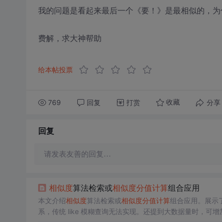
我的问题是看起来最后一个《要！》是最相似的，为什么
费解，求大神帮助
给本帖投票
769
回复
打赏
分享
收藏
回复
请发表友善的回复…
相似度
算法检索或
相似度
分值
计算
组合应用
本文介绍
相似度
算法检索或
相似度
分值
计算
组合应用。展示
系，传统 like 模糊查询无法实现。还提到大数据量时，可