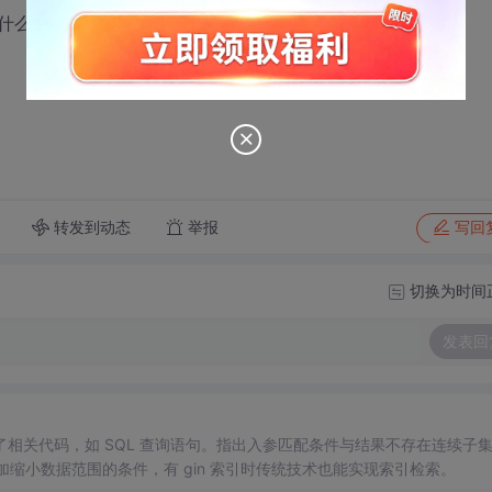
得分只有6.3分，而第一个得分10.5分。
转发到动态
举报
写回
切换为时间
发表回
了相关代码，如 SQL 查询语句。指出入参匹配条件与结果不存在连续子
增加缩小数据范围的条件，有 gin 索引时传统技术也能实现索引检索。