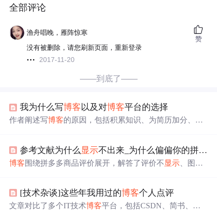
全部评论
渔舟唱晚，雁阵惊寒
赞
没有被删除，请您刷新页面，重新登录
2017-11-20
——到底了——
我为什么写
博客
以及对
博客
平台的选择
作者阐述写
博客
的原因，包括积累知识、为简历加分、分
享知识等。分析了CSDN的优势，如SEO尚可、能获粉丝
互动；也指出其缺点，如广告多、
审核
严等。还尝试了知
参考文献为什么
显示
不出来_为什么偏偏你的拼多多评价被过滤不
乎、Github Pages+jekyll、Notion等平台，最终选择Notion，
博客
园少人关注，CSDN用于备份。
博客
围绕拼多多商品评价展开，解答了评价不
显示
、图片
不展示、评价减少、突然
消失
等问题，还说明了回复评论
审核
、举报评价规则、商家回评位置、买家追加评论时间
[技术杂谈]这些年我用过的
博客
个人点评
等内容，指出平台会过滤异常评价以保证评价体系公正客
观。
文章对比了多个IT技术
博客
平台，包括CSDN、简书、知
乎、CNblogs和华为云
博客
，分析了各平台的
审核
制度、用