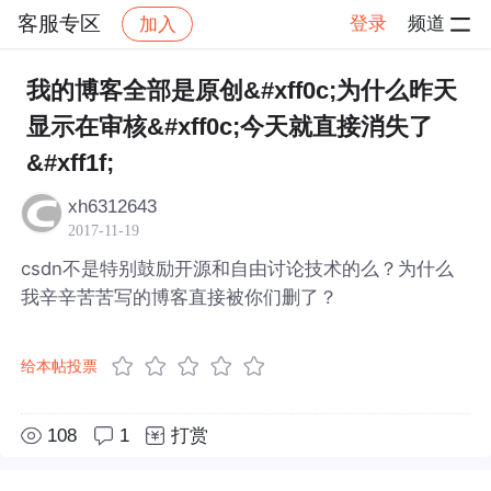
客服专区
登录
频道
加入
帖子详情
社区
客服专区
我的博客全部是原创&#xff0c;为什么昨天
显示在审核&#xff0c;今天就直接消失了
&#xff1f;
xh6312643
2017-11-19
csdn不是特别鼓励开源和自由讨论技术的么？为什么
我辛辛苦苦写的博客直接被你们删了？
给本帖投票
108
1
打赏