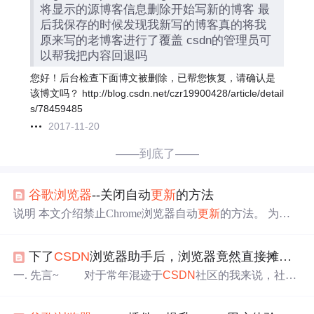
将显示的源博客信息删除开始写新的博客 最
后我保存的时候发现我新写的博客真的将我
原来写的老博客进行了覆盖 csdn的管理员可
以帮我把内容回退吗
您好！后台检查下面博文被删除，已帮您恢复，请确认是
该博文吗？ http://blog.csdn.net/czr19900428/article/detail
s/78459485
2017-11-20
——到底了——
谷歌浏览器
--关闭自动
更新
的方法
说明 本文介绍禁止Chrome浏览器自动
更新
的方法。 为什
么要禁止
更新
？ 某个程序或者页面在这个Chrome浏览器版
本上能跑通，若
更新
了就无法运行或者不正常。例如：chr
下了
CSDN
浏览器助手后，浏览器竟然直接摊牌了，不装了！
omedriver要与Chrome浏览器版本一致，否则就会报
错。.........
一. 先言~ 对于常年混迹于
CSDN
社区的我来说，社区
出了浏览器插件这事我怎么能错过，三下五除二下载使用
一波，不得不说，又被圈粉啦~咱也不多说，先看下面张效