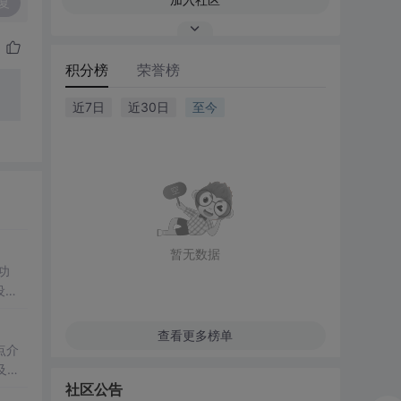
复
积分榜
荣誉榜
近7日
近30日
至今
暂无数据
功
设计
查看更多榜单
点介
及数
社区公告