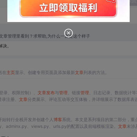
发表回
在文章管理里看到？求帮助,为什么一直是这个样子
解决。
括在
主页
显示、创建专用页面及添加最新
文章
列表的方法。
登录、权限控制）、
文章
发布
与
管理
、链接
管理
、日志记录、数据统计等
户登录注册、
文章
分类展示、评论互动等交互体验，并详细展示了数据库表
开始转行全栈开发并创建个人
博客
系统。本文是系列项目的第二部分，重
adminx.py、views.py、urls.py的配置以及前端模板渲染。
文章
未涉