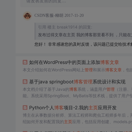
请发表友善的回复…
CSDN客服-糊胡
2017-11-20
引用 楼主 break1914 的回复:
发布过得文章在主页 我的博客那里看不到 ，只能
您好！ 非常感谢您的及时反馈，该问题已提交给技术
如何在WordPress中的页面上添加
博客
文章
本文介绍如何在WordPress网站上
管理
和展示
博客
文章
，包
基于java springboot
博客
管理
系统设计和实现
本文档介绍了基于Java的
博客
系统，涵盖用户
管理
（注册、
能。系统采用SpringBoot、MyBatis等技术栈，提供了用
和部分关键代码实现。
Python个人
博客
项目-2.我的
主页
应用开发
博主在从事数据分析师、算法工程师和爬虫工程师多年后，
绍如何开发和配置我的
主页
应用，包括应用创建、models.py、
据迁移的细节，但展示了个人
主页
和后台
管理
的效果。