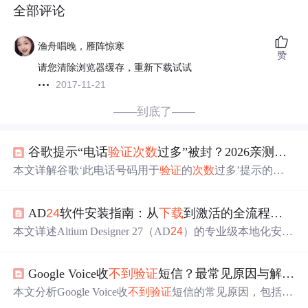
全部评论
渔舟唱晚，雁阵惊寒
赞
请您清除浏览器缓存，重新下载试试
2017-11-21
——到底了——
谷歌提示“电话
验证
次
数
过多”被封？2026亲测有效的解决方法来了！
本文详解谷歌‘此电话号码用于
验证
的
次
数
过多’提示的成
因，包括风控逻辑、IP与设备指纹关联、号码信任分值下
降等；提供四大有效方案：更换纯净住宅IP环境、等待冷
AD
24
软件安装指南：从
下载
到激活的全流程解析
却期、提交人工申诉复核、启用自动语音
验证
；并给出预
防策略，如控制
验证
频
次
、规范账号行为、使用独立高质
本文详述Altium Designer 27（AD
24
）的专业级本地化安装
量IP及设备隔离、申请谷歌高级保护计划，助力Android出
与许可证激活流程，涵盖安装包
验证
、安全软件临时禁
海、短剧出海等业务规避账号
验证
封锁。
用、管理员权限启用、非中文路径规划、完整安装类型选
Google Voice收
不到
验证
短信？最常见原因与解决方案
择、主程序文件替换（exe）、许可证文件（alf）部署及Li
cense Manager内加载
验证
等核心技术环节，并针对杀软误
本文分析Google Voice收
不到
验证
短信的常见原因，包括网
删、路径异常、图形渲染卡顿等问题提供可复现的解决方
络环境不洁、号码被风控、二手号质量问题及平台对VOIP