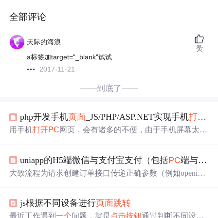
全部评论
天际的海浪
赞
a标签加target="_blank"试试
2017-11-21
——到底了——
php开发手机
页面
_JS/PHP/ASP.NET实现手机
打开
P
用手机
打开
PC
网页，会有诸多的不便，由于手机屏幕太
小，所以网页缩小后字体也
相应
缩小，要放大才可以看
清，但放大后网页又超出了手机的屏幕宽度，需要手动来
uniapp的H5端微信与支付宝支付（包括
PC
端与移动端）
左右拖动网页，操作起来相当麻烦。为了顾及手机用户的
体验，网页手机版顺应而出，目前已有一些工具可以
自动
大致流程为请求创建订单接口传递正确参数（例如openi
把网站生成手机网页了。手机
打开
PC
网页最近把网站内容
d、金额、开始结束时间等），此接口会返回
一个
图片，或
做了
一个
手机版，主要是调整好界面布局，不多余的东西
网络图片，或base64图片，这个图片是一张二维码；前端
去掉，以适合手机用户使用。现在有
一个
比较头疼的问
js根据不同设备进行
页面
跳转
拿到这个二维码渲染到屏幕上并开始启动定时器，每过一
题...
秒请求一次查询支付结果接口，查询是否支付成功；支付
最近工作遇到
一个
问题，就是
点击
按钮
通过判断不同设备