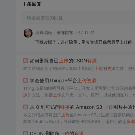
1 条
回复
请发表友善的回复…
渔舟唱晚，雁阵惊寒
2017-11-22
下载改版了，进行除重，重复资源只保留最早上传的
如何删除自己
上传
的CSDN
资源
本文详细介绍了如何在CSDN上删除已
上传
的
资源
文件，包
学会使用ThingJS平台
上传
资源
ThingJS是物联网可视化平台，开发人员可通过官方示例
源
的方法，包括
上传
文件夹、文件、模型，以及使用图片、cs
从 0 到可访问
链接
的 Amazon S3
上传
图片并通
本文介绍如何将图片
上传
至Amazon S3并生成可直接访问
权限为Public Read，并获取标准访问URL。适用于静态
资源
CSDN 删除所
上传
的
资源