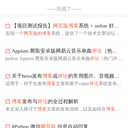
——到底了——
【项目测试报告】
网页版
博客
系统 + online 好友聊天室
实现一个
网页版
的
博客
系统，提供了一个技术文章论坛，
同时也提供了用户之间在线交流的平台。
Appium 爬取安卓版网易云音乐单曲
评论
（热门
评论
python Appium 爬取安卓版网易云音乐单曲
评论
（热门
评论
，近期热评，所有
评论
）程序概述网易云音乐的
评论
可以
通过
网页版
进行爬取。但是目前
网页版
的
评论
内容有以下
关于hexo发布
博客
或
评论
的常用图片、音视频markdown语法
问题：使用 appium 爬取
评论
能解决以上两个问题，但是目
前依旧存在的问题：环境搭建代码实现配置文件实现全局
适用于：对于在发布
博客
文章和基于valine
评论
系统发布
评
界面刷新的等待查找
评论
分类的方法爬取
评论
的方法程序
论
时的markdown语法编写场景 插入图片 一般情况下，可
实现功能爬取方法和数据样例： 程序概述 使用appium 爬
以将自己的图片上传至一个指定图床，便于调用。 博主目
取网易云音乐歌...
博客
发布与
评论
的全过程解析
前用的是sm.sm这个图床，免费5G空间，传输也快，支持jp
g、png、jpeg等格式，还支持视频转gif格式，这个比较
本文深入探讨了
博客
文章的发布流程，以及如何在
博客
上
赞，访问也比较快，唯一注意的是，需要搭梯子才能上
发表
评论
的步骤。通过详细的说明，展示了从勾选“请求发
传，所以按需选择。 另外，推荐一个"综合图床"，也很好
布”到文章发布或审核，以及如何添加
评论
并确保
评论
的有
用，可以多重选择。 链接： 综合图床 ![这里填写图片的描
#Python 微信
网页版
信息自动回复
效性的完整过程。文章还提供了实用的建议，帮助教师和