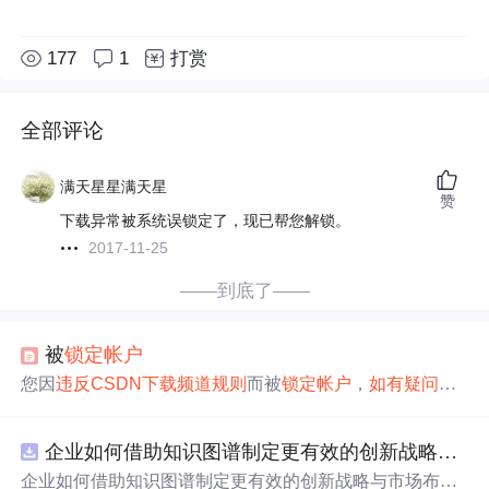
177
1
打赏
全部评论
满天星星满天星
赞
下载异常被系统误锁定了，现已帮您解锁。
2017-11-25
——到底了——
被
锁定
帐户
您因
违反
CSDN
下载
频道
规则
而被
锁定
帐户
，
如有
疑问
，
请
联络
:
web
master
@
csdn
.net
，怎样解锁呢？真烦！
企业如何借助知识图谱制定更有效的创新战略与市场布局？.docx
企业如何借助知识图谱制定更有效的创新战略与市场布