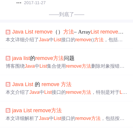
2017-11-27
——到底了——
Java
List
remove
（）
方法
– Array
List
remove
（）
本文详细介绍了
Java
中
List
接口的
remove
()
方法
，包括两
种主要的
remove
方法
：一种通过索引删除元素，另一种通
过对象删除首次出现的元素。文章提供了具体的代码示
java
list
的
remove
方法
问题
例，展示了如何使用Array
List
的
remove
()
方法
，并讨论了
可能抛出的异常，如IndexOutOfBoundsException和Unsuppo
博客围绕
Java
中
List
集合使用
remove
方法
删除对象报错问
rtedOperationException。
题展开。分析了报错原因是元素删除后位置移动，导致部
分元素未被读取。给出解决
方法
，如移动i值、从后往前
Java
List
的
remove
方法
删、用iterator删除等，还强调使用
remove
方法
时要注意传
入类型。
本文介绍了
Java
中
List
接口的
remove
方法
，特别是对于
List
类型的列表，当传入整型字面值时，会按下标删除元素。
例如，给定一个包含1, 2, 3的列表，调用
.
(1)将删
list
remove
java
List
remove
方法
除下标为1的元素（即值为2的元素），输出结果为[1, 3]。
理解这一行为对于
集合操作至关重要。
Java
本文详细解析了
Java
中
List
接口的
remove
方法
，包括按索
引和按对象两种方式的使用
方法
，以及在处理数值类型时
可能遇到的类型推断问题。通过示例展示了如何正确移除