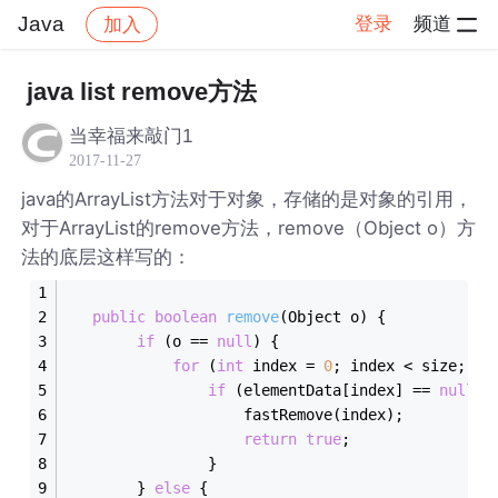
Java
登录
频道
加入
帖子详情
社区
Java
java list remove方法
当幸福来敲门1
2017-11-27
java的ArrayList方法对于对象，存储的是对象的引用，
对于ArrayList的remove方法，remove（Object o）方
法的底层这样写的：
public
boolean
remove
(Object o)
{
if
 (o == 
null
) {
for
 (
int
 index = 
0
; index < size; in
if
 (elementData[index] == 
null
) 
                    fastRemove(index);
return
true
;
                }
        } 
else
 {