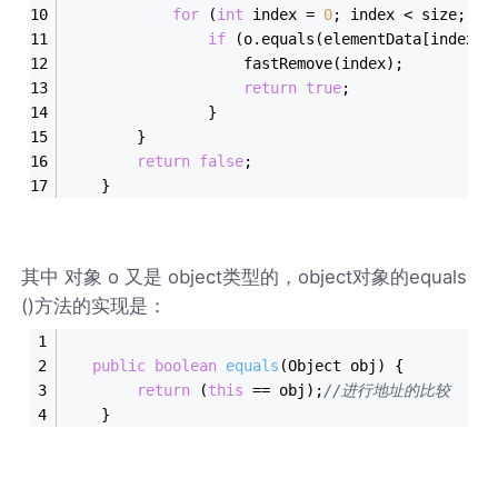
for
 (
int
 index = 
0
; index < size; in
if
 (o.equals(elementData[index])
                    fastRemove(index);
return
true
;
                }
        }
return
false
;
    }
其中 对象 o 又是 object类型的，object对象的equals
()方法的实现是：
public
boolean
equals
(Object obj)
{
return
 (
this
 == obj);
//进行地址的比较
    }