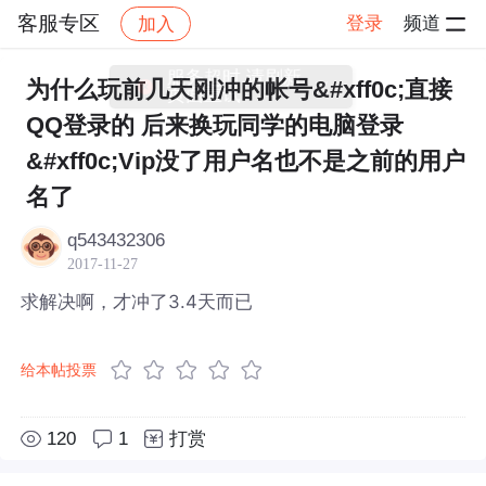
客服专区
登录
频道
加入
帖子详情
社区
客服专区
服务超时,请刷新
为什么玩前几天刚冲的帐号&#xff0c;直接
页面重试
QQ登录的 后来换玩同学的电脑登录
&#xff0c;Vip没了用户名也不是之前的用户
名了
q543432306
2017-11-27
求解决啊，才冲了3.4天而已
给本帖投票
120
1
打赏