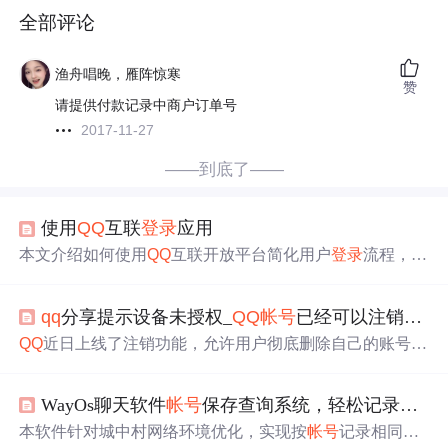
全部评论
渔舟唱晚，雁阵惊寒
赞
请提供付款记录中商户订单号
2017-11-27
——到底了——
使用
QQ
互联
登录
应用
本文介绍如何使用
QQ
互联开放平台简化用户
登录
流程，通
过实例演示web应用集成
QQ
登录
的方法，包括申请appid、
引用jssdk、放置
登录
按钮及回调处理。
qq
分享提示设备未授权_
QQ
帐号
已经可以注销了，过去
QQ
近日上线了注销功能，允许用户彻底删除自己的账号，
但需满足一系列条件，包括绑定设备安全锁、清理相关绑
定和授权等。这一举措引发了网友们的感慨，许多人表示
WayOs聊天软件
帐号
保存查询系统，轻松记录用户登陆
不舍得注销，因为
QQ
承载了他们的青春记忆和大量资料。
注销不仅意味着清空虚拟财产，还可能丢失珍贵的社交记
本软件针对城中村网络环境优化，实现按
帐号
记录相同
QQ