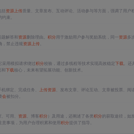
包括
资源
上传
质量、文章发布、互动评论、活动参与等方面，强调了用户
的约束。
问题解答和
资源
删除理由。
积分
用于激励用户参与奖励系统，同一
资源
多
确，禁止违规
资源
上传
。
它采用模拟请求绕过
积分
校验，通过多线程等技术实现高效稳定
下载
。还
面和
下载
核心，未来有望拓展功能、创新技术。
手机绑定、完成任务、
上传
资源
、发布文章、评论互动、文章被投票、阅
袭
会
被扣分。
家、可用、
资源
、博客
积分
）及用途，还阐述了各类
积分
的获取途径，如
注意事项，为用户合理积累和使用
积分
提供了指导。