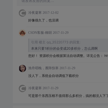
请发表友善的回复…
冷夜凝寒
2017-12-02
好像很久了，也没调
CSDN客服-糊胡
2017-11-29
引用 楼主 qq_35220773 的回复:
本来只要1积分的会变成20多积分，怎么调啊
您好！ 资源积分会根据算法自动调整。详见公告： http://bbs
渔舟唱晚，雁阵惊寒
2017-11-29
没人下，系统会自动调低下载积分
冷夜凝寒
2017-11-29
可是那个东西压根不值得那么多积分，搞的都没人下