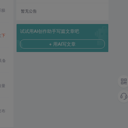
积极
暂无公告
试试用AI创作助手写篇文章吧
次
下
+ 用AI写文章
具备
读量
发布