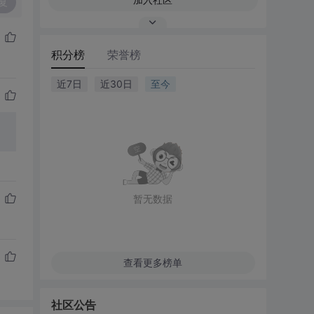
复
积分榜
荣誉榜
近7日
近30日
至今
暂无数据
查看更多榜单
社区公告