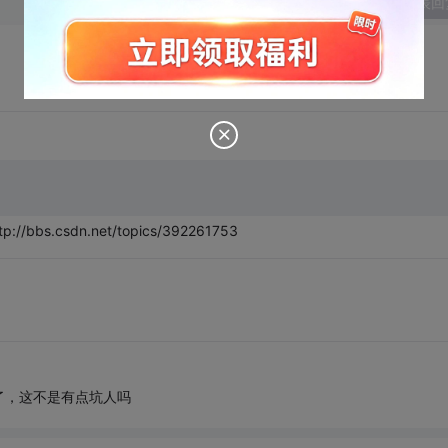
发表回
.csdn.net/topics/392261753
了，这不是有点坑人吗