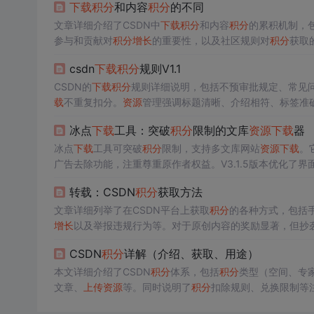
下载
积分
和内容
积分
的不同
文章详细介绍了CSDN中
下载
积分
和内容
积分
的累积机制，
参与和贡献对
积分
增长
的重要性，以及社区规则对
积分
获取
csdn
下载
积分
规则V1.1
CSDN的
下载
积分
规则详细说明，包括不预审批规定、常见
载
不重复扣分。
资源
管理强调标题清晰、介绍相符、标签准
冰点
下载
工具：突破
积分
限制的文库
资源
下载
器
冰点
下载
工具可突破
积分
限制，支持多文库网站
资源
下载
。
广告去除功能，注重尊重原作者权益。V3.1.5版本优化了界
转载：CSDN
积分
获取方法
文章详细列举了在CSDN平台上获取
积分
的各种方式，包括
增长
以及举报违规行为等。对于原创内容的奖励显著，但抄
CSDN
积分
详解（介绍、获取、用途）
本文详细介绍了CSDN
积分
体系，包括
积分
类型（空间、专
文章、
上传
资源
等。同时说明了
积分
扣除规则、兑换限制等