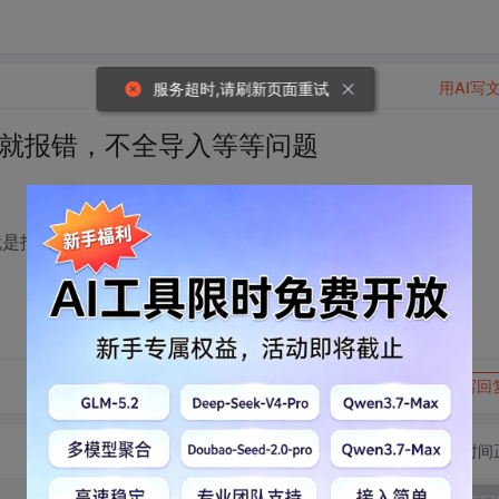
用AI写
服务超时,请刷新页面重试
c里面就报错，不全导入等等问题
是就是报权限不足，来个吊大的给我解决下！！！！
转发到动态
举报
写回
切换为时间