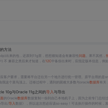
进的方法
pdp)出来的包，还原到11g里，想想都知道会有兼容性
问题
。果不其然，
p” 中) 不 兼容之类后来才知道，在
12C
中备份出来时，应指定版本信息，例
ersio...
，应客户要求，需要将平台迁往另一个地方进行统一管理。原平台用的是ora
我这个菜鸟顶上。迁移过程中，遇到的困难大多数与oracle
数据库
有关
据时遇到的
问题
迁移前，客户通知去备份数据，因为老平台不再投入使
le 10g与Oracle 11g之间的
导入
与导出
路了(因为可以快乐的摸鱼了)，前往客户机房导数据
里面
的Oracle
数据库
数据复制一份到自己本地机子上，因为之前专门总结
e导出/
导入
数据》，所以这次想必应该so easy！可去执行操作的时候，