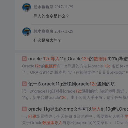
碧水幽幽泉
2017-11-29
导入的命令是什么？
碧水幽幽泉
2017-11-29
什么是吊大的？
oracle
12c
导入
11g,Oracle
12c
的
数据库
向11g导
Oracle
12c
的
数据库
向11g导进的方法从oracle
12c
备份(ex
了：ORA-39142: 版本号 4.1 (在转储文件 “叉叉叉.expd
导进11g的库(具体版本为11.1.0.6.0，打开sqlplus就能看到)，则v
记一次oracle11g迁移到oracle
12c
遇到的坑
记一次oracle11g迁移到oracle
12c
遇到的坑 前提说明 最近
11g，新平台是oracle
12c
。由于公司人手不够，这个任务就由
次呢就是想记录一下迁移过程中遇到的一些坑。 一、备份数
oracle 11g导出的dmp文件可以
导入
到10g吗,Orac
天后就关闭访问了。我接到通知后高兴的跟领导打了个招呼跑
一.
问题
场景描述：今天在做项目过程中，需要将别人机子
关于Oracle
数据库
导入
与导出(exp/imp)的文章即：《Oracl