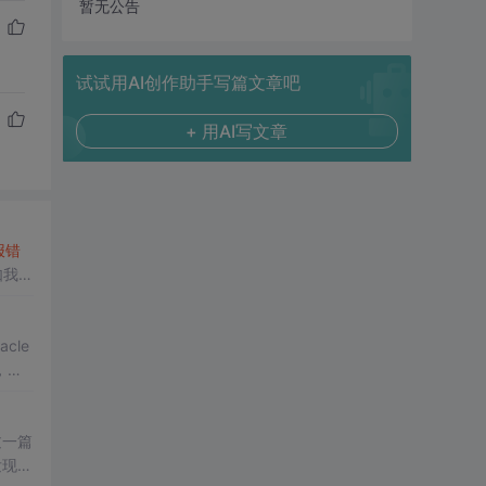
暂无公告
试试用AI创作助手写篇文章吧
+ 用AI写文章
报错
如我要
cle
，这
用，几
过一篇
发现不