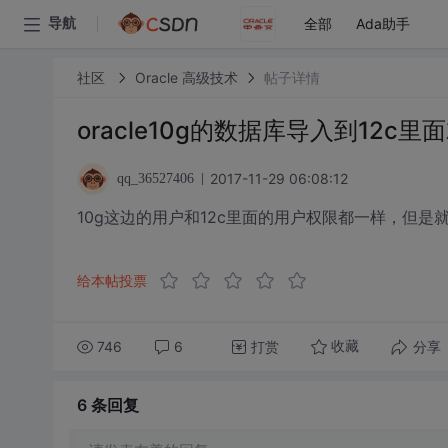
全部
Ada助手
导航
社区
Oracle 高级技术
帖子详情
oracle10g的数据库导入到12
2017-11-29 06:08:12
qq_36527406
10g这边的用户和12c里面的用户权限都一样，但
给本帖投票
746
6
打赏
分享
收藏
6 条
回复