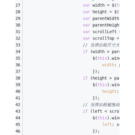
var
 width = $(
this
).p
var
 height = $(
this
).
var
 parentWidth = $(
"
var
 parentHeight = $(
var
 scrollLeft = 
docu
var
 scrollTop = 
docum
// 当弹出框尺寸大于浏
if
 (width > parentWid
                            $(
this
).window(
'r
width
: parent
                            });
if
 (height > parentHe
                            $(
this
).window(
'r
height
: paren
                            });
// 当弹出框被拖动到浏
if
 (left < scrollLeft
                            $(
this
).window(
'm
left
: scrollL
                            });