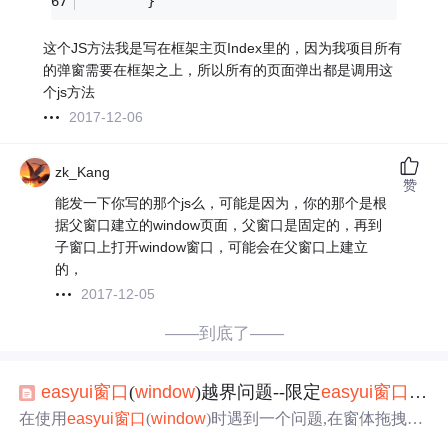
        }
这个JS方法我是写在框架主页Index里的，因为我项目所有
的弹窗需要在框架之上，所以所有的页面弹出都是调用这
个js方法
2017-12-06
zk_Kang
赞
能发一下你写的那个js么，可能是因为，你的那个是根
据父窗口建立的window页面，父窗口是固定的，再到
子窗口上打开window窗口，可能会在父窗口上建立
的，
2017-12-05
——到底了——
easyui
窗口
(
window
)越界问题--限定
easyui
窗口
(
win
在使用
easyui
窗口
(
window
)时遇到一个问题,在窗体拖拽或
改变大小时,如果超出浏览器范围,就回不来了. 因为浏览器