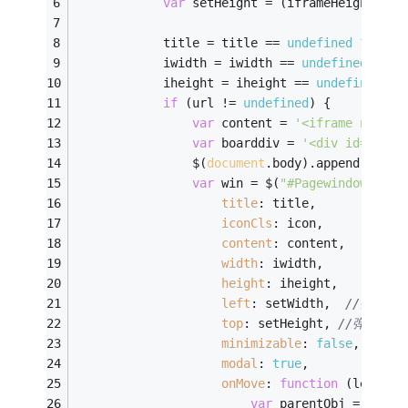
var
 setHeight = (iframeHeight - i
            title = title == 
undefined
 ? 
' '
 
            iwidth = iwidth == 
undefined
 ? 
80
            iheight = iheight == 
undefined
 ? 
if
 (url != 
undefined
) {
var
 content = 
'<iframe name="
var
 boarddiv = 
'<div id="Page
                $(
document
.body).append(board
var
 win = $(
"#Pagewindow"
).wi
title
: title,
iconCls
: icon,
content
: content,
width
: iwidth,
height
: iheight,
left
: setWidth,  
//弹窗左
top
: setHeight, 
//弹窗上边
minimizable
: 
false
,
modal
: 
true
,
onMove
: 
function
 (
left, t
var
 parentObj = $(
thi