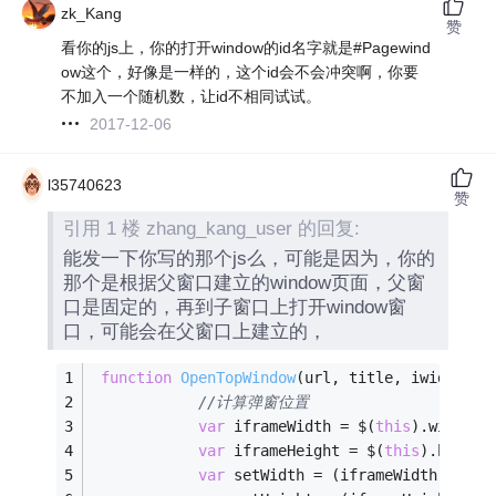
zk_Kang
赞
看你的js上，你的打开window的id名字就是#Pagewind
ow这个，好像是一样的，这个id会不会冲突啊，你要
不加入一个随机数，让id不相同试试。
2017-12-06
l35740623
赞
引用 1 楼 zhang_kang_user 的回复:
能发一下你写的那个js么，可能是因为，你的
那个是根据父窗口建立的window页面，父窗
口是固定的，再到子窗口上打开window窗
口，可能会在父窗口上建立的，
function
OpenTopWindow
(
url, title, iwidth, i
//计算弹窗位置
var
 iframeWidth = $(
this
).width()
var
 iframeHeight = $(
this
).height
var
 setWidth = (iframeWidth - iwi