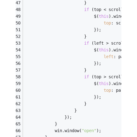
                        }
if
 (top < scrollTop) 
                            $(
this
).window(
'm
top
: scrollTo
                            });
                        }
if
 (left > scrollLeft
                            $(
this
).window(
'm
left
: parentW
                            });
                        }
if
 (top > scrollTop &
                            $(
this
).window(
'm
top
: parentHe
                            });
                        }
                    }
                });
            }
            win.window(
"open"
);