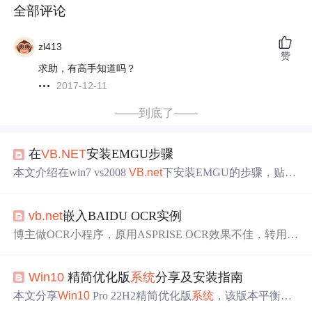
全部评论
zl413
赞
求助，有高手知道吗？
2017-12-11
——到底了——
在
VB.NET
安装EMGU步骤
本文介绍在win7 vs2008
VB.net
下安装EMGU的步骤，贴入
代码可顺利运行。还提及尝试用VB
自带
picbox控件加载图
片，使用cvinvoke方法处理
时
遇类型不同问题，正在
解决
vb.net
嵌入BAIDU OCR实例
。此外，附有emgu函数、结构和枚举映射的说明。
博主做OCR小程序，原用ASPRISE OCR效果不佳，转用百
度API。因官方无VB相关资料，博主介绍
VB.NET
嵌入百
度OCR过程。测试环境为VS2017 community+
WIN10
，包
Win10
精简优化版
系统
分享及安装指南
括在百度AI平台注册、下载API接口程序，在VS添加dll引
用及代码等内容。
本文分享
Win10
Pro 22H2精简优化版
系统
，该版本平衡了
速度、性能和兼容性。介绍了
系统
更新内容、激活方式、