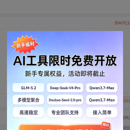
用AI写
转发到动态
举报
写回
切换为时间