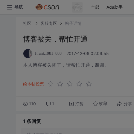
全部
Ada助手
导航
社区
客服专区
帖子详情
博客被关，帮忙开通
2017-12-06 02:09:55
Frank1981_888
本人博客被关闭了，请帮忙开通，谢谢。
给本帖投票
110
1
打赏
分享
收藏
1 条
回复