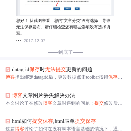
您好！ 从截图来看，您的“文章分类”没有选择，导致
无法保存发布。请仔细检查还有哪些选项没有选择填
写。
2017-12-07
——到底了——
datagrid
保存
时
无法
提交
更新的问题
博客
指出绑定datagrid后，更改数据点击toolbar按钮
保存
时，若焦点未移开最后输入的数据
无法
提交
。网友建议用b
utton控件，但更改toolbar麻烦。作者经摸索给出解决方
博客
文章图片丢失解决办法
法，通过检查焦点是否在datagrid上，切换单元格并
提交
更
改。
本文讨论了在修改
博客
文章时遇到的问题：
提交
修改后图
片丢失的情况。指出图片一旦丢失，几乎
无法
找回，建议
在修改前
保存
图片或截图作为备份。
html如何
提交
保存
,html表单
提交
保存
这篇
博客
讨论了如何在没有脚本语言基础的情况下，通过J