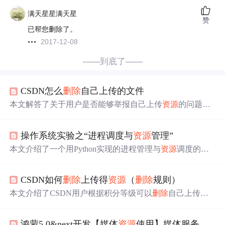
满天星星满天星
赞
已帮您删除了。
2017-12-08
——到底了——
CSDN怎么
删除
自己上传的文件
本文解答了关于用户是否能够举报自己上传
资源
的问题，
并提供了正确的
资源
删除
申请
方式，即通过发送邮件给管
理员来解决。
操作系统实验之“进程调度与
资源
管理”
本文介绍了一个用Python实现的进程管理与
资源
调度的模
拟实验，包括进程创建、
资源
申请
、运行、挂起、
删除
等
核心操作，展示了如何通过优先级进行进程调度。
CSDN如何
删除
上传得
资源
（
删除
规则）
本文介绍了CSDN用户根据积分等级可以
删除
自己上传
资
源
的具体规则。不同积分段的用户可以
删除
不同时间范围
内上传的内容。若积分不足，则需通过特定渠道
申请
删除
鸿蒙5.0&next开发【媒体
资源
使用】媒体服务
。文章强调了发布
资源
时需谨慎。