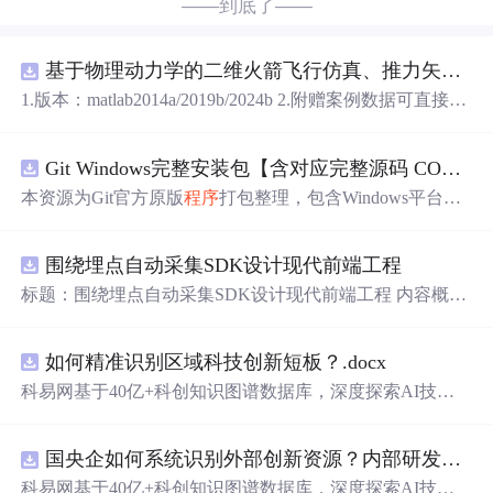
——到底了——
基于物理动力学的二维火箭飞行仿真、推力矢量建模和闭环俯仰角控制，采用MATLABSimulink技术。.zip
1.版本：matlab2014a/2019b/2024b 2.附赠案例数据可直接运
行。 3.代码特点：参数化编程、参数可方便更改、代码编
程思路清晰、注释明细。 4.适用对象：计算机，电子信息
Git Windows完整安装包【含对应完整源码 COPYING协议 GPL‑v2】
工程、数学等专业的大学生课程设计、期末大作业和毕业
设计。
本资源为Git官方原版
程序
打包整理，包含Windows平台Git
二进制安装
程序
、对应版本完整源代码、GPL‑v2协议COP
YING文件。 软件协议：GNU General Public License v2 (G
围绕埋点自动采集SDK设计现代前端工程
PL‑v2)。 Git为开源软件，官方原版可以免费获取。本资源
仅为整理归档，非本人原创作品。 分发遵从GPL‑v2许可要
标题：围绕埋点自动采集SDK设计现代前端工程 内容概
求：压缩包内附带完整源码与原始版权协议文件。 请勿将
要：围绕核心链路、并发控制、异常补偿与可观测性建
本资源冒充为原创软件。 适用人群：Windows开发人员，
设，说明围绕埋点自动采集SDK设计现代前端工程的关键
用于版本控制。 使用场景：本地Git环境部署。
如何精准识别区域科技创新短板？.docx
实现重点。 https://m.qzgqxd.com/news/zuqiu/11900.html http
s://m.uniintell.com/index https://m.uniintell.com/live/zuqiu/ http
科易网基于40亿+科创知识图谱数据库，深度探索AI技术
s://m.uniintell.com/zuqiuliansai/shijiebei/ https://m.uniintell.com/
在技术转移、成果转化、技术经纪、知识产权、产业创
news/zuqiu/10417.html
新、科技招商等垂直领域的多样化应用场景，研究科技创
国央企如何系统识别外部创新资源？内部研发体系完善，但对外部高校、中小科技企业技术能力缺乏动态认知。.docx
新领域的AI+数智化解决方案，推动科技创新与产业创新
智能化发展。
科易网基于40亿+科创知识图谱数据库，深度探索AI技术