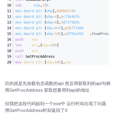
sub
esp
,
18
h
mov
dword
ptr
 [
ebp
],
00006573
h
mov
dword
ptr
 [
ebp
-
4
],
6
c75646fh
mov
dword
ptr
 [
ebp
-
8
],
4
d737365h
mov
dword
ptr
 [
ebp
-
0
ch
],
636
f7250h
mov
dword
ptr
 [
ebp
-
10
h
],
6
d756e45h
;EnumProcess
push
eax
lea
ecx
,[
ebp
-
10
h
]
push
ecx
call
 GetProcAddress
mov
dword
ptr
 [
ebp
-
14
h
],
eax
目的就是先加载包含函数的api 然后用获取到的api句柄
用GetProcAddress 获取想要用到api的地址
但我把这段代码贴到一个exe中 运行时却出现了问题
用GetProcAddress时却返回了0