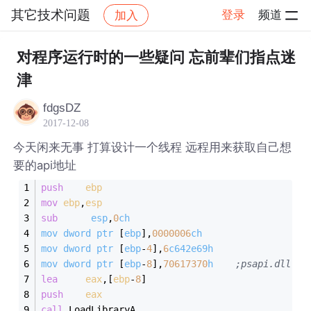
其它技术问题
登录
频道
加入
帖子详情
社区
其它技术问题
对程序运行时的一些疑问 忘前辈们指点迷
津
fdgsDZ
2017-12-08
今天闲来无事 打算设计一个线程 远程用来获取自己想
要的api地址
push
ebp
mov
ebp
,
esp
sub
esp
,
0
ch
mov
dword
ptr
 [
ebp
],
0000006
ch
mov
dword
ptr
 [
ebp
-
4
],
6
c642e69h
mov
dword
ptr
 [
ebp
-
8
],
70617370
h
;psapi.dll
lea
eax
,[
ebp
-
8
]
push
eax
call
 LoadLibraryA