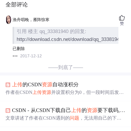
全部评论
渔舟唱晚，雁阵惊寒
赞
引用 楼主 qq_33381940 的回复:
http://download.csdn.net/download/qq_33381940/10
已删除
2017-12-12
——到底了——
上传
的CSDN
资源
自动涨积分
作者在CSDN
上传
资源
并设置积分为0，但一段时间后发现
积分自行增加，且
上传
资源
无法
删
除，只能设为私密。此
现象引发对于平台
资源
管理机制的讨论。
CSDN - 从CSDN下载自己
上传
的
资源
要下载码, 自己无法下载
文章讲述了作者在CSDN遇到的
问题
，无法用自己的下载
码下载自己
上传
的
资源
，需要重新编写。作者质疑CSDN
的
资源
管理逻辑，指出私密和
删
除功能存在
问题
，认为CS