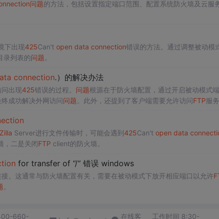
onnection
问题
的方法，包括设置指定端口范围、配置系统防火墙及云服
R环境下出现
425
Can't
open
data
connection
错误的方法。通过调整被动模
目录列表的
问题
。
ata
connection
.）的解决办法
访问出现
425
错误的过程。
问题
根源在于防火墙配置，通过开启被动模式
最终成功解决外网访问
问题
。此外，还提到了客户端需要允许访问
FTP
服
ection
Zilla
Server进行文件传输时，可能会遇到
425
Can't
open
data
connecti
火墙，二是关闭
FTP
client的防火墙。
tion
for transfer of “/“ 错误 windows
连接。这通常与防火墙配置有关，需要在被动模式下放开相应端口以允许
F
题
。
400-660-
在线客
工作时间 8:30-