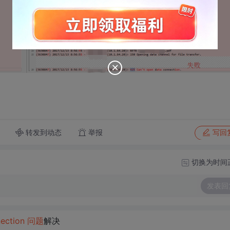
转发到动态
举报
写回
切换为时间
发表回
ection
问题
解决