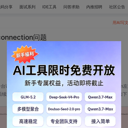
代码分享
面试系列
IDE工具
问答求助
内推招聘
社区公告
用AI写
ta connection问题
台请求方定时在9点从ftp批量下载文件（5、6十个，每个5m左
nection.后续文件不能正常下载，得要请求方重新发起请求，ftp日志如