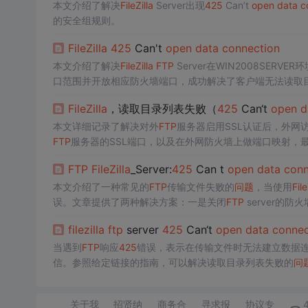
本文介绍了解决
FileZilla
Server出现
425
Can’t
open
data
c
的安全组规则。
FileZilla
425
Can't
open
data
connection
本文介绍了解决
FileZilla
FTP
Server在WIN2008SERVE
口范围并开放相应防火墙端口，成功解决了客户端无法读取
FileZilla
，读取目录列表失败（
425
Can‘t
open
d
本文详细记录了解决对外
FTP
服务器启用SSL认证后，外网
FTP
服务器的SSL端口，以及在外网防火墙上做端口映射，
20、21及被动模式端口才能正常连接。
FTP
FileZilla
_Server:
425
Can t
open
data
conn
本文介绍了一种常见的
FTP
传输文件失败的
问题
，当使用
File
误。文章提供了两种解决方案：一是关闭
FTP
server的防
filezilla
ftp
server
425
Can‘t
open
data
connec
当遇到
FTP
响应
425
错误，表示在传输文件时无法建立数据
信。参照给定链接的指南，可以解决读取目录列表失败的
问
关于我
招贤纳
商务合
寻求报
协议专