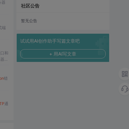
务器
社区公告
暂无公告
式端
试试用AI创作助手写篇文章吧
端口和
+ 用AI写文章
务器的
on
错
TP
通