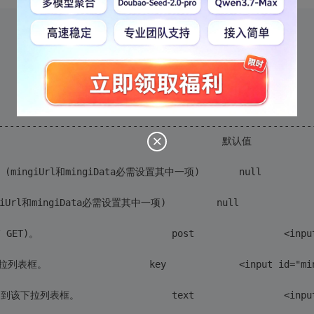
--------------------------------------------------------
 * 属性名			    描述									  
 * method			
 * keyField			基础数据值名称绑定到该下拉
 * textFiel