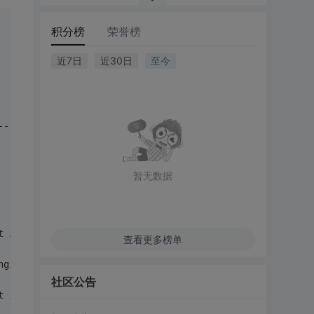
积分榜
荣誉榜
近7日
近30日
至今
--------------------------------------------------------
                   默认值	                       Demo
 * mingiUrl			通过URL加载远程列表数据。(mingiUrl和mingiData必需设置其中一项)		null				<input id="mingiSelect" mingiUrl="../data.json" 
暂无数据
 * mingiData			数据列表加载。(mingiUrl和mingiData必需设置其中一项)			null				<input id="mingiSelect" ming
HTTP方法检索数据(POST / GET)。						post				<input id="mingiSelect" method="GET" />
查看更多榜单
列表框。					key				<input id="mingiSelect" keyField="key" />
社区公告
d			基础数据字段名称绑定到该下拉列表框。					text				<input id="mingiSelect" textField="text" />