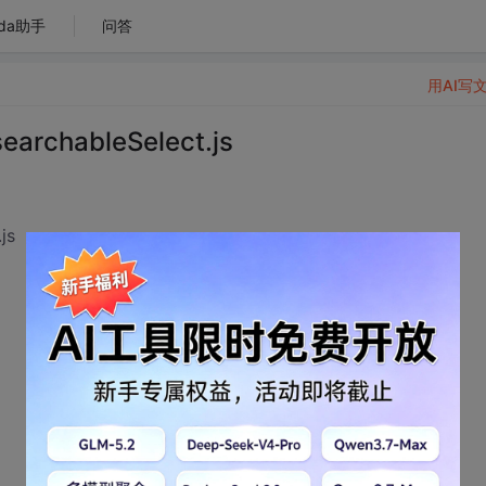
da助手
问答
用AI写
hableSelect.js
js