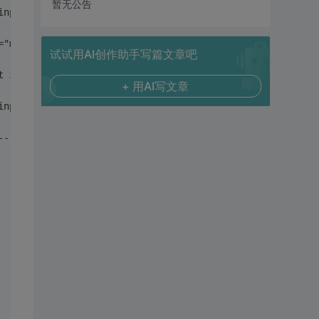
暂无公告
mingiValues			下拉列表默认选中值，值与值之间用“,”隔开。				null				<input id="mingiSelect" mingiValues="1,2,3" />
定义是否支持多选。							false				<input id="mingiSelect" mingiMultiple="true" />
试试用AI创作助手写篇文章吧
			下拉列表框宽度，最小值为80，小于80则默认80。				150				<input id="mingiSelect" listWidth="180" />
+ 用AI写文章
listMaxHeight		下拉列表框最大高度，最小值88，小于88则默认88。				300				<input id="mingiSelect" listMaxHeight="500" />
--------------------------------------------------------