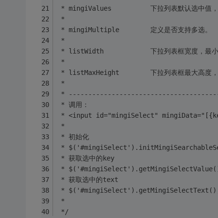
 * 
 * 
 * 
 * 
 * --------------------------------------
 * 调用：
 * <input id="mingiSelect" mingiData="[{k
 * 
 * 初始化
 * $('#mingiSelect').initMingiSearchableS
 * 获取选中的key
 * $('#mingiSelect').getMingiSelectValue(
 * 获取选中的text
 * $('#mingiSelect').getMingiSelectText()
 * 
 */