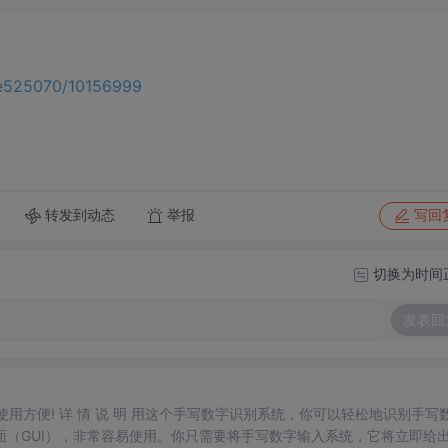
ie525070/10156999
转发到动态
举报
写回
切换为时间
发表回
，使用方便! 详 情 说 明 用这个手写数字识别系统，你可以轻松地识别手写
面（GUI），非常容易使用。你只需要将手写数字输入系统，它将立即给