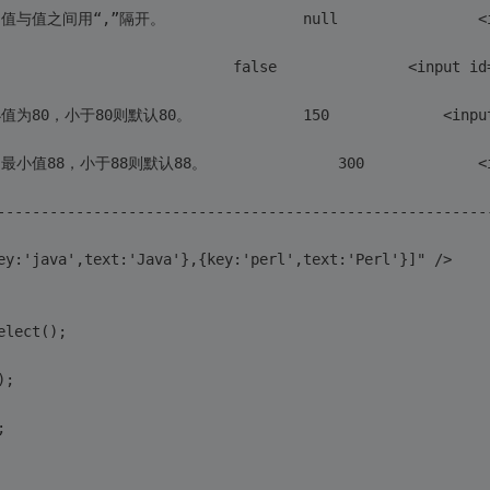
 * 
 * mingiMultiple		
 * listWidth
 * 
--------------------------------------------------------
ey:'java',text:'Java'},{key:'perl',text:'Perl'}]" />
elect();
);
;