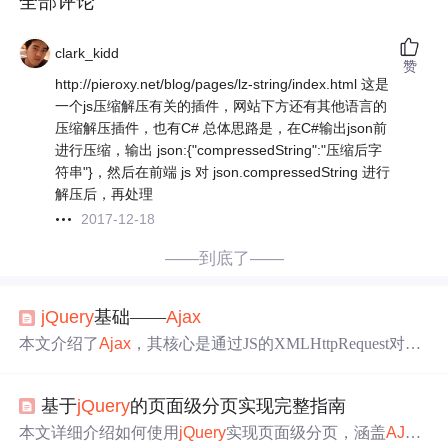
全部评论
clark_kidd
赞
http://pieroxy.net/blog/pages/lz-string/index.html 这是
一个js压缩解压有关的插件，网站下方还有其他语言的
压缩解压插件，也有C# 总体思路是，在C#输出json前
进行压缩，输出 json:{"compressedString":"压缩后字
符串"}，然后在前端 js 对 json.compressedString 进行
解压后，再处理
2017-12-18
——到底了——
jQuery
基础——
Ajax
本文介绍了
Ajax
，其核心是通过JS的XMLHttpRequest对象
实现客户端与服务器端的数据操作，具有刷新指定页面区
域等优势。还详细阐述了
jQuery
中多种
Ajax
方法，如load
基于
jQuery
的页面级分页实现完整指南
()、$.get()、$.post()等，包括各方法的作用、语法、参数及
使用注意事项。
本文详细介绍如何使用
jQuery
实现页面级分页，涵盖
AJAX