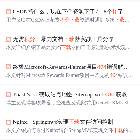
CSDN搞什么，现在下个资源下了7，8个
扣
了
积分
用户反映在CSDN上花费
积分
下载
资源时遇到多次
下载
链
接无效的情况，并且
积分
被
扣
除，导致寻找可用资源变得
困难。
无需
积分
！暴力文档
下载
器实战工具分享
本文详细介绍了暴力文档
下载
器的工作原理和技术实现，
涵盖HTTP(S)代理、网络抓取、网页源码解析、API接口调
用、多线程
下载
及OCR验证码识别等内容。通过模拟浏览
终极Microsoft-Rewards-Farmer项目
404
错误解决方案：完整修复指南
器行为和反爬策略应对，实现了对百度文库、豆丁网等平
台文档的高效
下载
。
本文针对Microsoft-Rewards-Farmer项目中常见的
404
错误，
分析了URL变更、网络连接问题和页面加载超时等原因，
并提供更新配置、优化请求设置、调整超时时间和清除缓
Yoast SEO 获取站点地图 Sitemap.xml
404
获取失败
存等解决方案。同时提出定期更新、自动重试和稳定网络
等预防措施，帮助用户保障自动化
积分
获取的稳定性。
博主发现博客收录慢，经检查发现此前用Google XML Site
maps生成的站点地图有问题，遂换成Yoast SEO。但查看其
生成的站点地图链接时出现
404
错误，经搜索官网并尝试
Nginx、Springmvc实现
下载
文件访问控制
方法，将网站后台固定链接从朴素型改成文章名后问题解
决。
本文介绍如何通过Nginx结合SpringMVC实现文件
下载
的权
限管理，包括使用X-Sendfile特性来控制文件
下载
过程中的