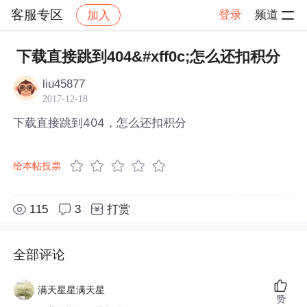
客服专区
登录
频道
加入
帖子详情
社区
客服专区
下载直接跳到404&#xff0c;怎么还扣积分
liu45877
2017-12-18
下载直接跳到404，怎么还扣积分
给本帖投票
115
3
打赏
全部评论
满天星星满天星
赞