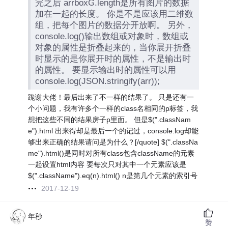
完之后 arrboxG.length是所有图片的数据
加在一起的长度。 你是不是应该用二维数
组，把每个图片的数据分开放啊。 另外，
console.log()输出数组或对象时，数组或
对象的属性是折叠起来的，当你展开折叠
时显示的是你展开时的属性，不是输出时
的属性。 要显示输出时的属性可以用
console.log(JSON.stringify(arr));
跪谢大佬！最后出来了不一样的结果了。 只是还有一
个小问题
，我有许多个一样的class名相同的p标签，我
想把这些不同的结果房子p里面。 但是$(".classNam
e").html 出来得却是最后一个的记过，console.log却能
够出来正确的结果请问是为什么？[/quote] $(".classNa
me").html()是同时对所有class包含className的元素
一起设置html内容 要每次只对其中一个元素应该是
$(".className").eq(n).html() n是第几个元素的索引号
2017-12-19
年秒
赞