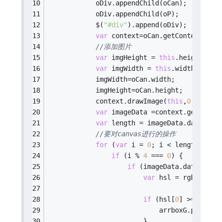
            oDiv.appendChild(oCan);
            oDiv.appendChild(oP);
            $(
"#div"
).append(oDiv);
var
 context=oCan.getContext(
"2d
//添加图片
var
 imgHeight = 
this
.height;
var
 imgWidth = 
this
.width;
            imgWidth=oCan.width;
            imgHeight=oCan.height;
            context.drawImage(
this
,
0
,
0
,imgW
var
 imageData =context.getImage
var
 length = imageData.data.len
//要对canvas进行的操作
for
 (
var
 i = 
0
; i < length; i++
if
 (i % 
4
 === 
0
) {
if
 (imageData.data[i + 
var
 hsl = rgbToHsl(
if
 (hsl[
0
] >= 
57
 &&
                            arrboxG.push(hs
                        }