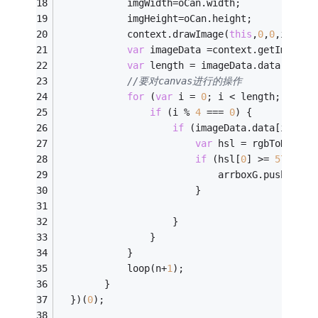
            imgWidth=oCan.width;
            imgHeight=oCan.height;
            context.drawImage(
this
,
0
,
0
,imgWid
var
 imageData =context.getImageDa
var
 length = imageData.data.lengt
//要对canvas进行的操作
for
 (
var
 i = 
0
; i < length; i++) 
if
 (i % 
4
 === 
0
) {
if
 (imageData.data[i + 
3
]
var
 hsl = rgbToHsl(im
if
 (hsl[
0
] >= 
57
 && h
                            arrboxG.push(hsl)
                        }
                    }
                }
            }
            loop(n+
1
);
        }
  })(
0
);