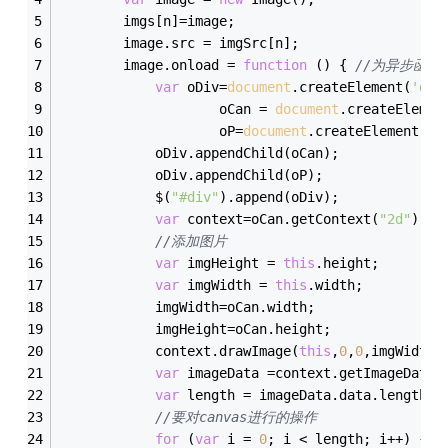
        imgs[n]=image;
        image.src = imgSrc[n];
        image.onload = 
function
 (
) 
{ 
//为异步函数,
var
 oDiv=
document
.createElement(
'div
                    oCan = 
document
.createElemen
                    oP=
document
.createElement(
"p
            oDiv.appendChild(oCan);
            oDiv.appendChild(oP);
            $(
"#div"
).append(oDiv);
var
 context=oCan.getContext(
"2d"
);
//添加图片
var
 imgHeight = 
this
.height;
var
 imgWidth = 
this
.width;
            imgWidth=oCan.width;
            imgHeight=oCan.height;
            context.drawImage(
this
,
0
,
0
,imgWidth,
var
 imageData =context.getImageData(
var
 length = imageData.data.length;
//要对canvas进行的操作
for
 (
var
 i = 
0
; i < length; i++) {