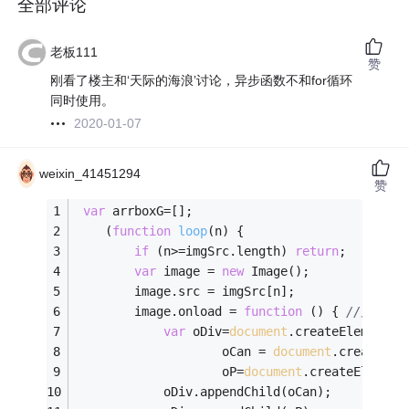
全部评论
老板111
赞
刚看了楼主和‘天际的海浪’讨论，异步函数不和for循环
同时使用。
2020-01-07
weixin_41451294
赞
var
 arrboxG=[];
    (
function
loop
(
n
) 
{
if
 (n>=imgSrc.length) 
return
;
var
 image = 
new
 Image();
        image.src = imgSrc[n];
        image.onload = 
function
 (
) 
{ 
//为异步函
var
 oDiv=
document
.createElement(
'
                    oCan = 
document
.createEle
                    oP=
document
.createElement
            oDiv.appendChild(oCan);