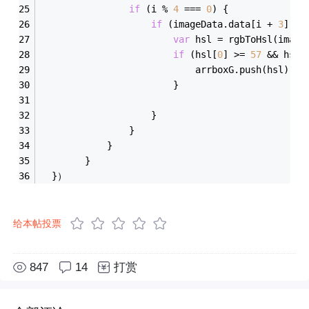
if
 (i % 
4
 === 
0
) {
if
 (imageData.data[i + 
3
] ==
var
 hsl = rgbToHsl(image
if
 (hsl[
0
] >= 
57
 && hsl[
                            arrboxG.push(hsl);
                        }
                    }
                }
            }
        }
  }）
给本帖投票
847
14
打赏