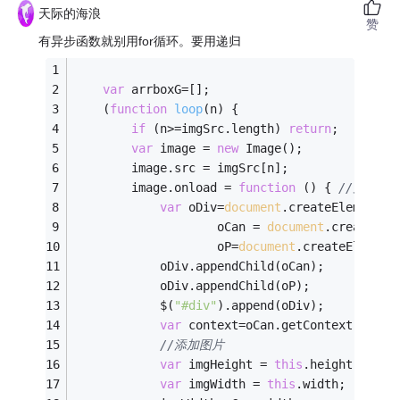
天际的海浪
赞
有异步函数就别用for循环。要用递归
var
 arrboxG=[];
	(
function
loop
(
n
) 
{
if
 (n>=imgSrc.length) 
return
;
var
 image = 
new
 Image();
        image.src = imgSrc[n];
        image.onload = 
function
 (
) 
{ 
//为异步函
var
 oDiv=
document
.createElement(
'
                    oCan = 
document
.createEle
                    oP=
document
.createElement
            oDiv.appendChild(oCan);
            oDiv.appendChild(oP);
            $(
"#div"
).append(oDiv);
var
 context=oCan.getContext(
"2d"
)
//添加图片
var
 imgHeight = 
this
.height;
var
 imgWidth = 
this
.width;