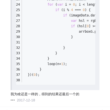
for
 (
var
 i = 
0
; i < length; i++
if
 (i % 
4
 === 
0
) {
if
 (imageData.data[i + 
var
 hsl = rgbToHsl(
if
 (hsl[
0
] >= 
57
 &&
                            arrboxG.push(hs
                        }
                    }
                }
            }
            loop(n+
1
);
        }
  })(
0
);
我为啥还是一样的，得到的结果还最后一个的
2017-12-18