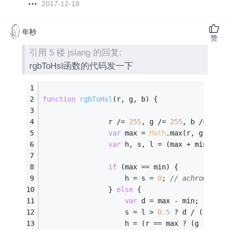
2017-12-18
年秒
赞
引用 5 楼 jslang 的回复:
rgbToHsl函数的代码发一下
function
rgbToHsl
(
r, g, b
) 
{
                r /= 
255
, g /= 
255
, b /= 
255
;
var
 max = 
Math
.max(r, g, b), 
var
 h, s, l = (max + min) / 
2
if
 (max == min) {
                    h = s = 
0
; 
// achromatic
                } 
else
 {
var
 d = max - min;
                    s = l > 
0.5
 ? d / (
2
 - ma
                    h = (r == max ? (g - b) /