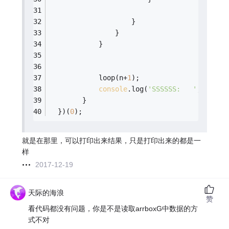
                    }
                }
            }
            loop(n+
1
);
console
.log(
'SSSSSS:   '
, arrbo
        }
  })(
0
);
就是在那里，可以打印出来结果，只是打印出来的都是一
样
2017-12-19
天际的海浪
赞
看代码都没有问题，你是不是读取arrboxG中数据的方
式不对