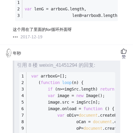
var
 lenG = arrboxG.length,
                    lenB=arrboxB.length;
这个用在了里面的for循环外面呀
2017-12-19
年秒
赞
引用 8 楼 weixin_41451294 的回复:
var
 arrboxG=[];
    (
function
loop
(
n
) 
{
if
 (n>=imgSrc.length) 
return
;
var
 image = 
new
 Image();
        image.src = imgSrc[n];
        image.onload = 
function
 (
) 
{ 
//为异步
var
 oDiv=
document
.createElement
                    oCan = 
document
.createE
                    oP=
document
.createEleme