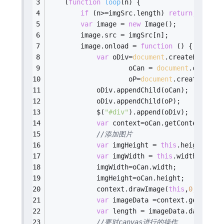
	(
function
loop
(
n
) 
{
if
 (n>=imgSrc.length) 
return
;
var
 image = 
new
 Image();
        image.src = imgSrc[n];
        image.onload = 
function
 (
) 
{ 
//为异步
var
 oDiv=
document
.createElement
                    oCan = 
document
.createE
                    oP=
document
.createEleme
            oDiv.appendChild(oCan);
            oDiv.appendChild(oP);
            $(
"#div"
).append(oDiv);
var
 context=oCan.getContext(
"2d
//添加图片
var
 imgHeight = 
this
.height;
var
 imgWidth = 
this
.width;
            imgWidth=oCan.width;
            imgHeight=oCan.height;
            context.drawImage(
this
,
0
,
0
,imgW
var
 imageData =context.getImage
var
 length = imageData.data.len
//要对canvas进行的操作