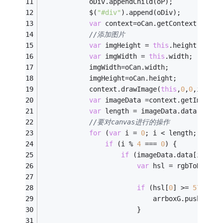
            oDiv.appendChild(oP);
            $(
"#div"
).append(oDiv);
var
 context=oCan.getContext(
"2d"
)
//添加图片
var
 imgHeight = 
this
.height;
var
 imgWidth = 
this
.width;
            imgWidth=oCan.width;
            imgHeight=oCan.height;
            context.drawImage(
this
,
0
,
0
,imgWid
var
 imageData =context.getImageDa
var
 length = imageData.data.lengt
//要对canvas进行的操作
for
 (
var
 i = 
0
; i < length; i++) 
if
 (i % 
4
 === 
0
) {
if
 (imageData.data[i + 
3
]
var
 hsl = rgbToHsl(im
if
 (hsl[
0
] >= 
57
 && h
                            arrboxG.push(hsl)
                        }