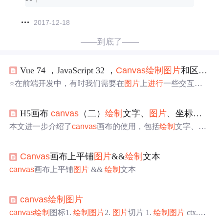
2017-12-18
——到底了——
Vue 74 ，JavaScript 32 ，
Canvas
绘制
图片
和区域（前端使用
⭐在前端开发中，有时我们需要在
图片
上
进行
一些交互式
操作
，比如
绘制
区域、标记等。这种场景下，我们可以使
用HTML5的标签元素来实现。
Canvas
是 HTML5 提供的
H5画布
canvas
（二）
绘制
文字、
图片
、坐标系，
c
一种图形
绘制
接口，可以通过 JavaScript 在网页上
绘制
图
形、动画和其他视觉效果。这里分享记录，如何在
图片
上
本文进一步介绍了
canvas
画布的使用，包括
绘制
文字、
绘
绘制
区域。
制
图片
、
绘制
坐标系，
canvas
的相关颜色以及样式，
canv
as
绘制
环境的相关
操作
。
Canvas
画布上平铺
图片
&&
绘制
文本
canvas
画布上平铺
图片
&&
绘制
文本
canvas
绘制
图片
canvas
绘制
图标1.
绘制
图片
2.
图片
切片 1.
绘制
图片
ctx.dra