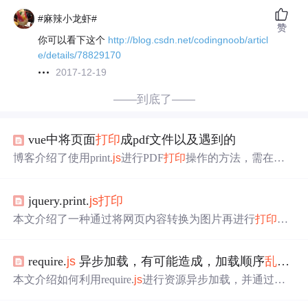
#麻辣小龙虾#
赞
你可以看下这个
http://blog.csdn.net/codingnoob/articl
e/details/78829170
2017-12-19
——到底了——
vue中将页面
打印
成pdf文件以及遇到的
博客介绍了使用print.
js
进行PDF
打印
操作的方法，需在需
要
打印
的页面引入相关代码，且要在ref为prescription的外
边包一层div才能预览。同时指出预览时可能出现样式
乱掉
jquery.print.
js
打印
的问题，分析原因后给出解决办法，即把页面样式写成行
内式。
本文介绍了一种通过将网页内容转换为图片再进行
打印
的
方法，有效避免了页面布局混乱的问题。该方法利用html2
canvas和jQuery.print.
js
库，将指定DOM元素转化为高分辨
require.
js
异步加载，有可能造成，加载顺序
乱掉
，
率的图片，再调用
打印
功能。需要注意的是，
打印
内容中
不能包含背景图片，且图片资源需在同一域内。
本文介绍如何利用require.
js
进行资源异步加载，并通过设
置延迟确保正确的加载顺序。通过示例展示了如何加载jQu