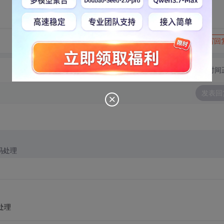
转发到动态
举报
写回
切换为时间
发表回
代码处理
码处理