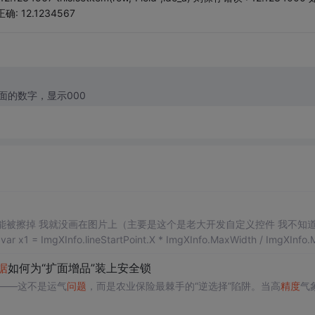
正确: 12.1234567
面的数字，显示000
还能被擦掉 我就没画在图片上（主要是这个是老大开发自定义控件 我不知
i
据
如何为“扩面增品”装上安全锁
——这不是运气
问题
，而是农业保险最棘手的“逆选择”陷阱。当高
精度
气