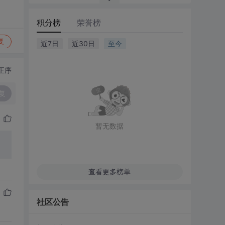
积分榜
荣誉榜
复
近7日
近30日
至今
正序
复
暂无数据
查看更多榜单
社区公告