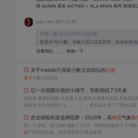
用 update 表名 set Field = :ld_a where 条件 则保存
acen_chen
2017-12-20
引用 1 楼 u010211915 的回复:
想显示7位小数，但输入后三位后回车，自动去掉后
没看明白。。。举例一下
关于matlab只保留小数点后四位的
问题
显示
小数点后五位
记一次画图出现的小细节，导致我找了3天多
项目里 要用到画图 并且最大化 和常态都要自适应 并且线
画在这个控件的图片上。。。）， 然后就出现了下图的运算 var x1 = ImgXInfo.lineStartPoint.X * ImgXInfo.MaxWidth / ImgXInfo.MinW
dth; var y1 = ImgXInfo.lineStartPoint.Y...
农业保险的逆选择陷阱：2026年，高
精度
气象
数
同一个乡镇，张三的虾塘赔了30万，李四的却触发不了理赔
据
下沉到地块级，这场博弈终于迎来破局。