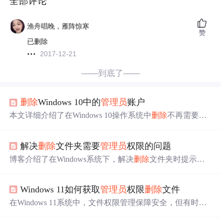
全部评论
渔舟唱晚，雁阵惊寒
赞
已删除
2017-12-21
——到底了——
删除
Windows 10中的
管理员
账户
本文详细介绍了在Windows 10操作系统中
删除
不再需要的
管理员
账户的步骤，包括打开“计算机管理”工具，导航到
“本地用户和组”，选择并
删除
管理员
账户，以及确认
删除
解决
删除
文件夹需要
管理员
权限的问题
和
删除
相关文件夹的过程。在执行此操作前，
请
确保使用
其他
管理员
账户登录并谨慎操作，因为
删除
的账户及其文
博客介绍了在Windows系统下，解决
删除
文件夹时提示需
件将无法恢复。
管理员
权限的问题。提供了获取文件夹所有权、用
管理员
权限运行
资源
管理器、命令提示符强制
删除
等七种方法，
Windows 11如何获取
管理员
权限
删除
文件
还给出了相关注意事项，如勿随意删系统关键文件夹等。
在Windows 11系统中，文件权限管理保障安全，但有时需
管理员
权限才能删文件。本文介绍了获取
管理员
权限的方