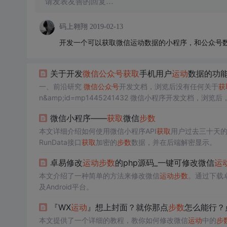
请发表友善的回复…
码上翱翔
2019-02-13
开发一个可以获取微信运动数据的小程序，和公众号
关于开发
微信公众号
获取
手机用户
运动
数据的功
一、前沿研究
微信公众号
开发文档，浏览后没有任何关于
获
n&amp;id=mp1445241432 微信小程序开发文档，
program/de...
微信小程序——
获取
微信
步数
本文详细介绍如何使用微信小程序API
获取
用户过去三十天
RunData接口
获取
加密的
步数
数据，并在后端解密显示。
卓易修改
运动
步数
的php源码_一键可修改微信
运
本文介绍了一种简单的方法来修改微信
运动
步数
。通过下载
及Android平台。
『WX
运动
』想上封面？就你那点
步数
怎么能行？
本文提供了一个详细的教程，教你如何修改微信
运动
中的
步