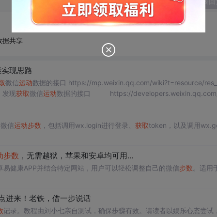
发表回
数据共享
能实现思路
取
微信
运动
数据的接口 https://mp.weixin.qq.com/wiki?t=resource/res_mai
浏览后，发现
获取
微信
运动
数据的接口 https://developers.weixin.qq.com/
的微信
运动
步数
，包括调用wx.login进行登录、
获取
token，以及调用wx.g
动
步数
，无需越狱，苹果和安卓均可用...
卓易健康APP并结合特定网站，用户可以轻松调整自己的微信
步数
。适用于
点进来！老铁，借一步说话
数
记录。教程由刘小七亲自测试，确保步骤有效。请读者以娱乐心态尝试