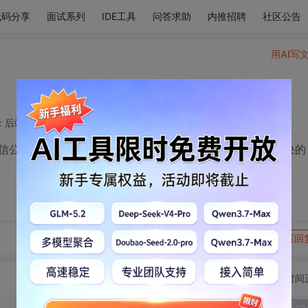
代码分享
面试系列
IDE工具
问答求助
内推招聘
社区公告
用AI写
: 后端开发技术领域
2017-12-21 09:49:52
信公众号并没有提供相应的接口，想问问各位老铁是怎么解决的
转发到动态
举报
写回
切换为时间