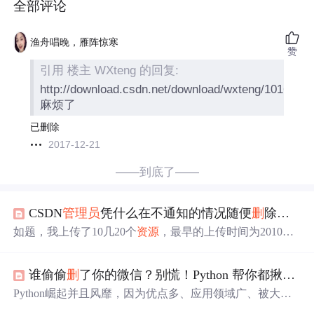
全部评论
渔舟唱晚，雁阵惊寒
赞
引用 楼主 WXteng 的回复:
http://download.csdn.net/download/wxteng/1016671
麻烦了
已删除
2017-12-21
——到底了——
CSDN
管理员
凭什么在不通知的情况随便
删
除我上传的
如题，我上传了10几20个
资源
，最早的上传时间为2010年5
月28号，最近的是2011年3月17号，其中有好几个重要的文
件都被你们
管理员
删
除了，给我造成了重大损失，也不通
谁偷偷
删
了你的微信？别慌！Python 帮你都揪出来了
知一声就
删
别人东西，你们怎么能这样霸道，别忽悠我说
是审核没通过，那几个文件挂了很长一段时间之后才突然
Python崛起并且风靡，因为优点多、应用领域广、被大牛
没的，早超过审核期了。请问你们
删
除的标准是什么，是
们认可。学习 Python 门槛很低，但它的晋级路线很多，通