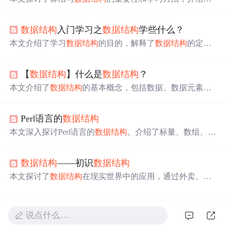
数组、链表、哈希表等基本
数据结构
及其实现，同时提供
了排序、线性迭代、线性枚举、二分枚举等基础算法的应
数据结构
入门学习之
数据结构
学些什么？
用实例。
本文介绍了学习
数据结构
的目的，解释了
数据结构
的定
义，并阐述了应关注的
数据结构
要素：逻辑结构、存储结
构和运算。通过实例说明了
数据结构
在问题抽象和计算机
【
数据结构
】什么是
数据结构
？
处理中的作用。
本文介绍了
数据结构
的基本概念，包括数据、数据元素、
数据对象、数据类型和
数据结构
。
数据结构
的三要素——
逻辑结构、存储结构和运算——被详细阐述，其中逻辑结
Perl语言的
数据结构
构包括集合、线性结构、树形结构和图状结构，存储结构
涉及顺序存储、链式存储、索引存储和散列存储。这些基
本文深入探讨Perl语言的
数据结构
。介绍了标量、数组、哈
础知识为理解和学习
数据结构
奠定了基础。
希、引用等基本
数据结构
，以及数组的数组、哈希的数
组、哈希的哈希等高级
数据结构
。还阐述了
数据结构
的选
数据结构
——初识
数据结构
择考虑因素，如数据性质、关系和量的大小，并列举了遍
历、合并等常用操作。
本文探讨了
数据结构
在现实世界中的应用，通过外卖、购
物和旅行等实例揭示其核心——将问题代码化和高效处
理。重点讲解数据、数据元素、数据项和
数据结构
的关
系，以及线性与网状
数据结构
的区别。
说点什么…