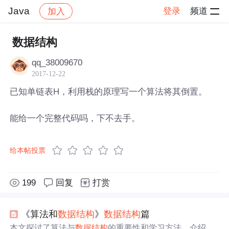
Java
登录
频道
加入
帖子详情
社区
Java
数据结构
qq_38009670
2017-12-22
已知单链表H，利用栈的原理写一个算法将其倒置。
能给一个完整代码吗，下不去手。
给本帖投票
199
回复
打赏
《算法和
数据结构
》
数据结构
篇
本文探讨了算法与
数据结构
的重要性和学习方法，介绍了