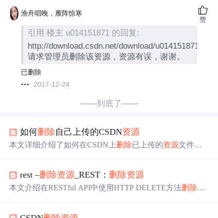
渔舟唱晚，雁阵惊寒
赞
引用 楼主 u014151871 的回复:
http://download.csdn.net/download/u014151871/101
请求管理员删除该资源，资源有误，谢谢。
已删除
2017-12-24
——到底了——
如何
删除
自己上传的CSDN
资源
本文详细介绍了如何在CSDN上
删除
已上传的
资源
文件，
包括获取
资源
编号及使用特定链接进行
删除
操作的方法。
rest –
删除
资源
_REST：
删除
资源
本文介绍在RESTful API中使用HTTP DELETE方法
删除
资
源
。可
删除
单个
资源
或
资源
集合，服务器会用不同HTTP状
态码响应。
删除
请求通常无需请求正文，应避免使用请求
CSDN
删除
资源