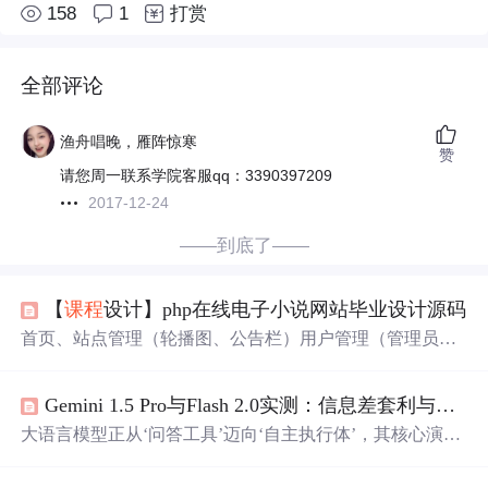
158
1
打赏
全部评论
渔舟唱晚，雁阵惊寒
赞
请您周一联系学院客服qq：3390397209
2017-12-24
——到底了——
【
课程
设计】php在线电子小说网站毕业设计源码
首页、站点管理（轮播图、公告栏）用户管理（管理员）
内容管理（论坛、论坛类型、文章、文章类型）更多管理
（注册用户、小说分类、电子小说、图书管理员）。里面
Gemini 1.5 Pro与Flash 2.0实测：信息差套利与Agent落地指南
界面简单易懂，根据标示可以直接进行方便快捷的操
作。...
大语言模型正从‘问答工具’迈向‘自主执行体’，其核心演进
在于函数调用、多步规划与多模态协同能力。Gemini 1.5 Pr
o with Deep Search通过分身式信息检索与交叉验证，显著