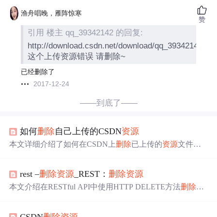
渔舟唱晚，雁阵惊寒
赞
引用 楼主 qq_39342142 的回复:
http://download.csdn.net/download/qq_39342142/10
这个上传资源错误 请删除~
已经删除了
2017-12-24
——到底了——
如何
删除
自己上传的CSDN
资源
本文详细介绍了如何在CSDN上
删除
已上传的
资源
文件，
包括获取
资源
编号及使用特定链接进行
删除
操作的方法。
rest –
删除
资源
_REST：
删除
资源
本文介绍在RESTful API中使用HTTP DELETE方法
删除
资
源
。可
删除
单个
资源
或
资源
集合，服务器会用不同HTTP状
态码响应。
删除
请求通常无需请求正文，应避免使用请求
CSDN
删除
资源