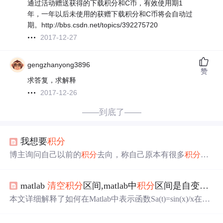
通过活动赠送获得的下载积分和C币，有效使用期1
年，一年以后未使用的获赠下载积分和C币将会自动过
期。http://bbs.csdn.net/topics/392275720
2017-12-27
gengzhanyong3896
赞
求答复，求解释
2017-12-26
——到底了——
我想要
积分
博主询问自己以前的
积分
去向，称自己原本有很多
积分
，
不明白
积分
被
清空
却未收到告知的原因。
matlab
清空
积分
区间,matlab中
积分
区间是自变量的函数，怎么
本文详细解释了如何在Matlab中表示函数Sa(t)=sin(x)/x在x∈
[-10π, 10π]的定义，并介绍了区间划分x=-2π:pi/10:2π和时间
轴t=0:pi/50:4*pi的用法。重点讲解了取点间隔在绘制函数图