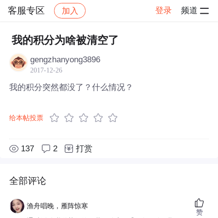
客服专区
登录
频道
加入
帖子详情
社区
客服专区
我的积分为啥被清空了
gengzhanyong3896
2017-12-26
我的积分突然都没了？什么情况？
给本帖投票
137
2
打赏
全部评论
渔舟唱晚，雁阵惊寒
赞