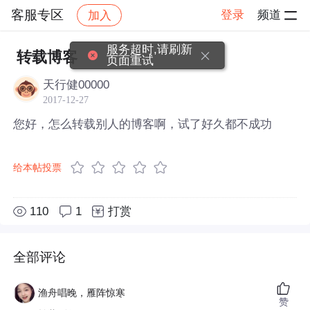
客服专区
登录
频道
加入
帖子详情
社区
客服专区
服务超时,请刷新
转载博客
页面重试
天行健00000
2017-12-27
您好，怎么转载别人的博客啊，试了好久都不成功
给本帖投票
110
1
打赏
全部评论
渔舟唱晚，雁阵惊寒
赞