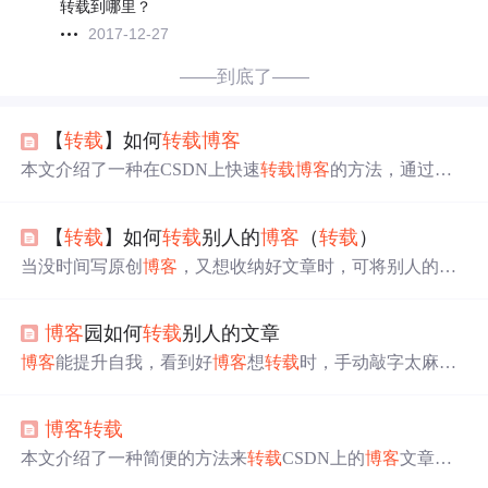
转载到哪里？
2017-12-27
——到底了——
【
转载
】如何
转载
博客
本文介绍了一种在CSDN上快速
转载
博客
的方法，通过使
用浏览器的审查元素功能和复制为HTML选项，可以轻松
地将他人
博客
内容
转载
到自己的空间，同时强调了在发表
【
转载
】如何
转载
别人的
博客
（
转载
）
时选择【
转载
】选项的重要性。
当没时间写原创
博客
，又想收纳好文章时，可将别人的
博
客
转载
到自己的
博客
中。
转载
前要注意尊重原创，查看版
本说明，在文章开头标注原创出处。
转载
方法是在页面右
博客
园如何
转载
别人的文章
键检查，搜索相关内容，复制后用MarkDown写
博客
并粘
贴，最后注明文章类型为
转载
。
博客
能提升自我，看到好
博客
想
转载
时，手动敲字太麻
烦。本文介绍快速
转载
博客
的方法，先打开要
转载
的
博客
，右键操作，最后发表时选【
转载
】，并给出
转载
来源，
博客
转载
强调尊重原创。
本文介绍了一种简便的方法来
转载
CSDN上的
博客
文章。
通过浏览器的审查元素功能及复制为HTML的功能，可以