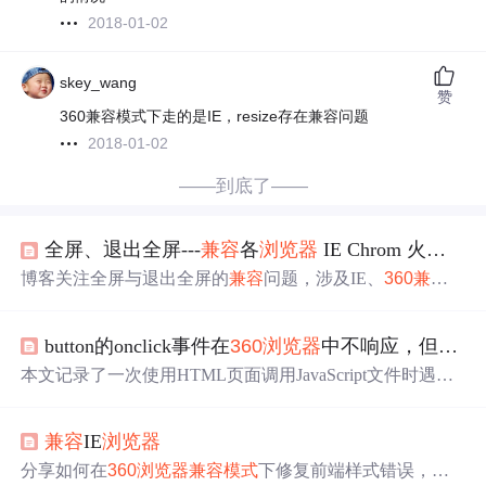
2018-01-02
skey_wang
赞
360兼容模式下走的是IE，resize存在兼容问题
2018-01-02
——到底了——
全屏、退出全屏---
兼容
各
浏览器
IE Chrom 火狐
360
博客关注全屏与退出全屏的
兼容
问题，涉及IE、
360
兼容
模式
和
360
极速
模式
，提醒注意相关操作中的大小写。
button的onclick事件在
360
浏览器
中不响应，但在IE中可以，不明白原因
本文记录了一次使用HTML页面调用JavaScript文件时遇到
的问题：按钮点击事件
无法
触发
JavaScript函数。通过更换
浏览器
从
360
到IE, 发现问题得到解决。文中包含了一个简
兼容
IE
浏览器
单的示例代码用于说明问题。
分享如何在
360
浏览器
兼容
模式
下修复前端样式错误，通