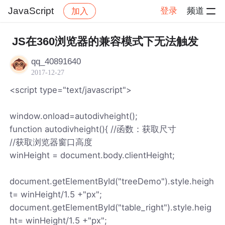
JavaScript
登录
频道
加入
帖子详情
社区
JavaScript
JS在360浏览器的兼容模式下无法触发
qq_40891640
2017-12-27
<script type="text/javascript">
window.onload=autodivheight();
function autodivheight(){ //函数：获取尺寸
//获取浏览器窗口高度
winHeight = document.body.clientHeight;
document.getElementById("treeDemo").style.heigh
t= winHeight/1.5 +"px";
document.getElementById("table_right").style.heig
ht= winHeight/1.5 +"px";